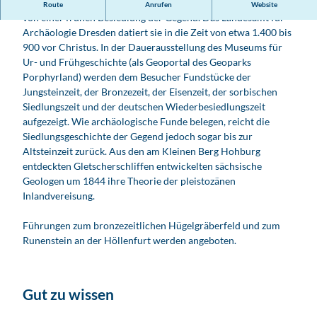
Zwei bronzezeitliche Hügelgräberfelder bei Frauwalde zeugen
Route
Anrufen
Website
e
von einer frühen Besiedlung der Gegend. Das Landesamt für
u
Archäologie Dresden datiert sie in die Zeit von etwa 1.400 bis
m
900 vor Christus. In der Dauerausstellung des Museums für
f
Ur- und Frühgeschichte (als Geoportal des Geoparks
&
Porphyrland) werden dem Besucher Fundstücke der
#
Jungsteinzeit, der Bronzezeit, der Eisenzeit, der sorbischen
2
Siedlungszeit und der deutschen Wiederbesiedlungszeit
5
aufgezeigt. Wie archäologische Funde belegen, reicht die
2
Siedlungsgeschichte der Gegend jedoch sogar bis zur
;
Altsteinzeit zurück. Aus den am Kleinen Berg Hohburg
r
entdeckten Gletscherschliffen entwickelten sächsische
U
Geologen um 1844 ihre Theorie der pleistozänen
r
Inlandvereisung.
-
u
Führungen zum bronzezeitlichen Hügelgräberfeld und zum
n
Runenstein an der Höllenfurt werden angeboten.
d
F
r
Gut zu wissen
&
#