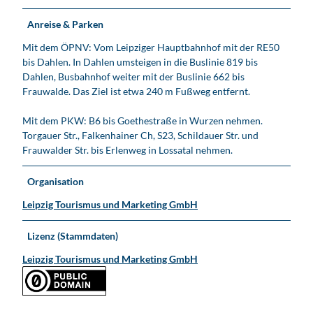
2
5
Anreise & Parken
2
Mit dem ÖPNV: Vom Leipziger Hauptbahnhof mit der RE50
;
bis Dahlen. In Dahlen umsteigen in die Buslinie 819 bis
h
Dahlen, Busbahnhof weiter mit der Buslinie 662 bis
g
Frauwalde. Das Ziel ist etwa 240 m Fußweg entfernt.
e
s
Mit dem PKW: B6 bis Goethestraße in Wurzen nehmen.
c
Torgauer Str., Falkenhainer Ch, S23, Schildauer Str. und
h
Frauwalder Str. bis Erlenweg in Lossatal nehmen.
i
c
Organisation
h
t
Leipzig Tourismus und Marketing GmbH
e
Lizenz (Stammdaten)
Leipzig Tourismus und Marketing GmbH