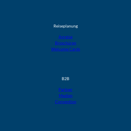
Reiseplanung
Anreise
Broschüren
Welcome Cards​​​​​​​
B2B
Partner
Medien
Convention
F
F
F
F
F
o
o
o
o
o