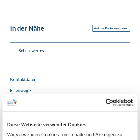
In der Nähe
Auf der Karte anschauen
Sehenswertes
Kontaktdaten
Erlenweg 7
04808
Falkenhain
- Frauwalde
+49 034262 / 6136 - 6
heimatverein-frauwalde@web.de
Diese Webseite verwendet Cookies
Website
Wir verwenden Cookies, um Inhalte und Anzeigen zu
Anreise mit dem Auto