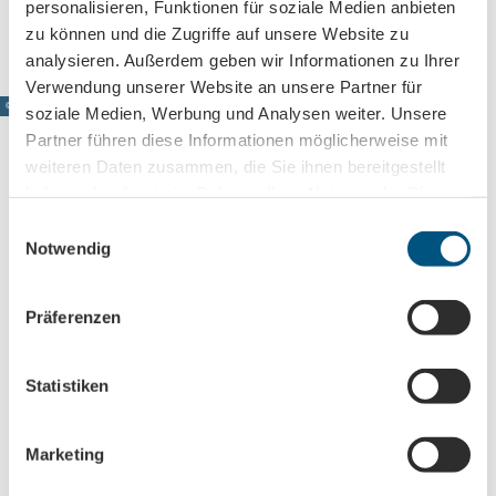
personalisieren, Funktionen für soziale Medien anbieten
Anreise mit öffentlichen Verkehrsmitteln
zu können und die Zugriffe auf unsere Website zu
analysieren. Außerdem geben wir Informationen zu Ihrer
Verwendung unserer Website an unsere Partner für
© www.pkfotografie.com, Philipp Kirschner
soziale Medien, Werbung und Analysen weiter. Unsere
Partner führen diese Informationen möglicherweise mit
weiteren Daten zusammen, die Sie ihnen bereitgestellt
haben oder die sie im Rahmen Ihrer Nutzung der Dienste
Leipzig direkt ins Postfach
gesammelt haben.
E
Notwendig
i
Jetzt unseren Newsletter abonnieren!
n
w
Präferenzen
i
Anmeldung für
l
B2B-Newsletter für Tourismuspartner
l
Statistiken
Trade-Newsletter (EN)
i
g
Informationen für Reiseveranstalter
Marketing
u
Veranstaltungstipps für die Region Leipzig
n