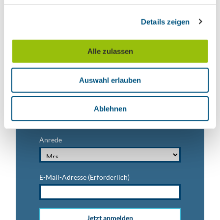
Ausflugstipps für Leipzig & Region
g
Details zeigen
s
Nachname
a
u
Alle zulassen
s
Vorname
w
Auswahl erlauben
a
h
Titel
l
Ablehnen
Anrede
E-Mail-Adresse
(Erforderlich)
Jetzt anmelden