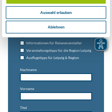
Jetzt unseren Newsletter abonnieren!
s
w
Auswahl erlauben
a
h
Anmeldung für
l
Ablehnen
B2B-Newsletter für Tourismuspartner
Trade-Newsletter (EN)
Informationen für Reiseveranstalter
Veranstaltungstipps für die Region Leipzig
Ausflugstipps für Leipzig & Region
Nachname
Vorname
Titel