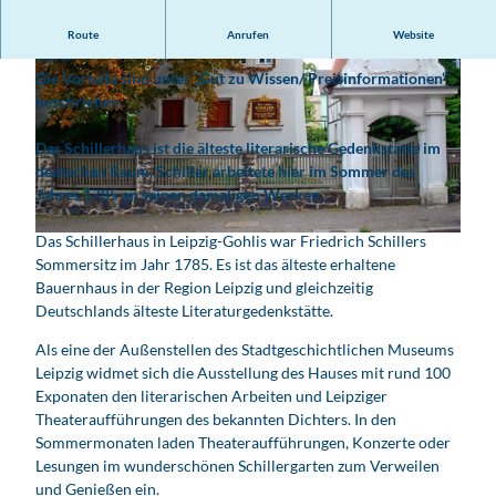
V
Das Schillerhaus ist Partner der Leipzig Card / Leipzig Regio
Route
Anrufen
Website
i
Card.
Die Vorteile sind unter „Gut zu Wissen/ Preisinformationen“
d
beschrieben.
e
o
Das Schillerhaus ist die älteste literarische Gedenkstätte im
a
deutschen Raum. Schiller arbeitete hier im Sommer des
b
Jahres 1785 an seinen damaligen Werken.
s
p
Das Schillerhaus in Leipzig-Gohlis war Friedrich Schillers
© www.leipzig.travel, Andreas Schmidt
Sommersitz im Jahr 1785. Es ist das älteste erhaltene
i
Bauernhaus in der Region Leipzig und gleichzeitig
e
Deutschlands älteste Literaturgedenkstätte.
l
e
Als eine der Außenstellen des Stadtgeschichtlichen Museums
n
Leipzig widmet sich die Ausstellung des Hauses mit rund 100
Exponaten den literarischen Arbeiten und Leipziger
Theateraufführungen des bekannten Dichters. In den
Sommermonaten laden Theateraufführungen, Konzerte oder
Lesungen im wunderschönen Schillergarten zum Verweilen
und Genießen ein.