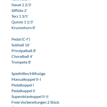
Nasat 2 2/3'
Sifflöte 2'
Terz 1 3/5'
Quinte 1 1/3'
Krummhorn 8'
Pedal (C-f')
Subbaß 16'
Prinzipalbaß 8'
Choralbaß 4'
Trompete 8'
Spielhilfen/Hilfszüge
Manualkoppel II-I
Pedalkoppel I
Pedalkoppel II
Superoktavkoppel II-II
Freie Vorbereitungen 2 Stück