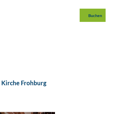
 buchen
B2B
Podcast
Blog
Buchen
Suche
s Kirche Frohburg