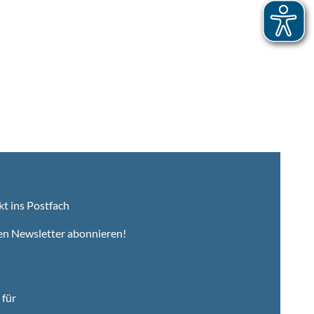
kt ins Postfach
en Newsletter abonnieren!
für