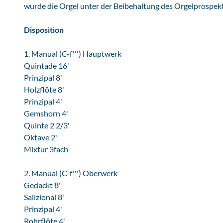
wurde die Orgel unter der Beibehaltung des Orgelprospekt
Disposition
1. Manual (C-f''') Hauptwerk
Quintade 16'
Prinzipal 8'
Holzflöte 8'
Prinzipal 4'
Gemshorn 4'
Quinte 2 2/3'
Oktave 2'
Mixtur 3fach
2. Manual (C-f''') Oberwerk
Gedackt 8'
Salizional 8'
Prinzipal 4'
Rohrflöte 4'