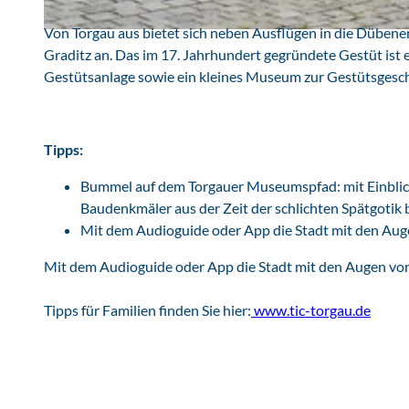
Von Torgau aus bietet sich neben Ausflügen in die Düben
R
Graditz an. Das im 17. Jahrhundert gegründete Gestüt ist 
a
Gestütsanlage sowie ein kleines Museum zur Gestütsgesch
t
h
a
u
Tipps:
s
Bummel auf dem Torgauer Museumspfad: mit Einblick 
u
Baudenkmäler aus der Zeit der schlichten Spätgotik 
n
Mit dem Audioguide oder App die Stadt mit den Aug
d
M
Mit dem Audioguide oder App die Stadt mit den Augen vo
a
r
Tipps für Familien finden Sie hier:
www.tic-torgau.de
k
t
T
o