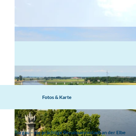
Fotos & Karte
Torgau – die prächtige Renaissancestadt an der Elbe