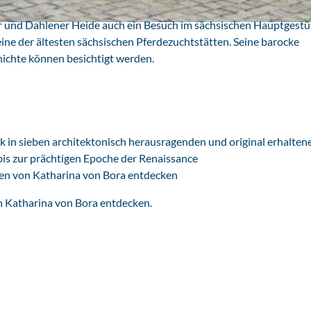
e
l
er und Dahlener Heide auch ein Besuch im sächsischen Hauptgestü
s
eine der ältesten sächsischen Pferdezuchtstätten. Seine barocke
ichte können besichtigt werden.
in sieben architektonisch herausragenden und original erhalten
bis zur prächtigen Epoche der Renaissance
en von Katharina von Bora entdecken
n Katharina von Bora entdecken.