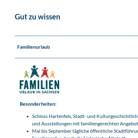
r
g
Gut zu wissen
a
u
&
#
1
Familienurlaub
6
9
;
S
.
J
e
Besonderheiten:
n
d
Schloss Hartenfels, Stadt- und Kulturgeschichtl
r
und Ausstellungen mit familiengerechten Angebo
o
Mai bis September tägliche öffentliche Stadtführ
s