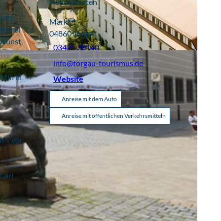
Kontaktdaten
erts.
Markt 1
ch mal
04860
Torgau
 Kunst,
03421 70140
info@torgau-tourismus.de
rtin in
Website
Anreise mit dem Auto
Anreise mit öffentlichen Verkehrsmitteln
e - vor
Carl