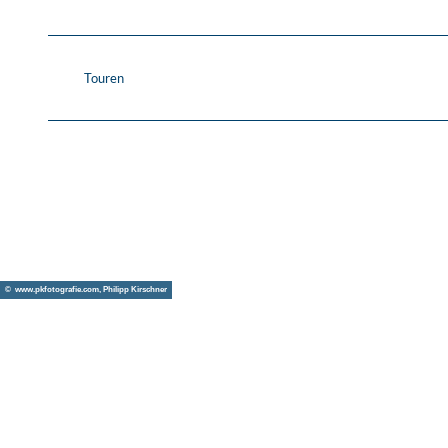
Touren
© www.pkfotografie.com, Philipp Kirschner