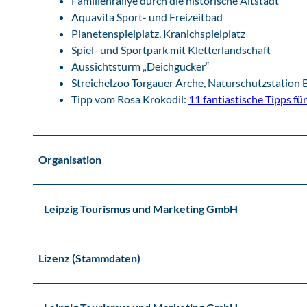
Familienrallye durch die historische Altstadt
s
Aquavita Sport- und Freizeitbad
e
Planetenspielplatz, Kranichspielplatz
k
Spiel- und Sportpark mit Kletterlandschaft
Aussichtsturm „Deichgucker“
Streichelzoo Torgauer Arche, Naturschutzstation 
Tipp vom Rosa Krokodil:
11 fantiastische Tipps fü
Organisation
Leipzig Tourismus und Marketing GmbH
Lizenz (Stammdaten)