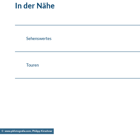
In der Nähe
Sehenswertes
Touren
© www.pkfotografie.com, Philipp Kirschner