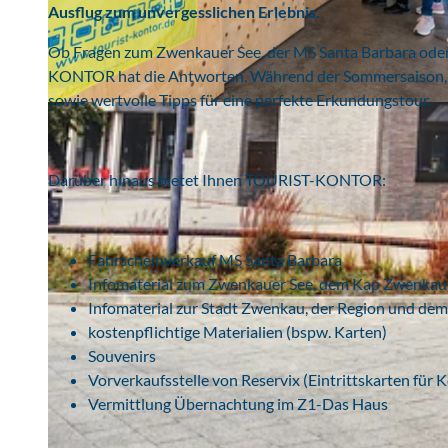
Ausflug zum unvergesslichen Erlebnis.
Ob Fragen zum Zwenkauer See, der MS Santa Barbara ode
KONTOR hat die Antworten. Während der Sommersaison, in
sowie wertvolle Tipps für eine perfekte Erkundungstour.
© www.sebseven.de, Sebastian Leyser | KI-optimiert
Darüber hinaus bietet Ihnen TOURIST-KONTOR:
Fahrscheinverkauf MS Santa Barbara
Infomaterial zum Zwenkauer See, dem Kap Zwenkau
Infomaterial zur Stadt Zwenkau, der Region und de
kostenpflichtige Materialien (bspw. Karten)
Souvenirs
Vorverkaufsstelle von Reservix (Eintrittskarten für
Vermittlung Übernachtung im Z1-Das Haus