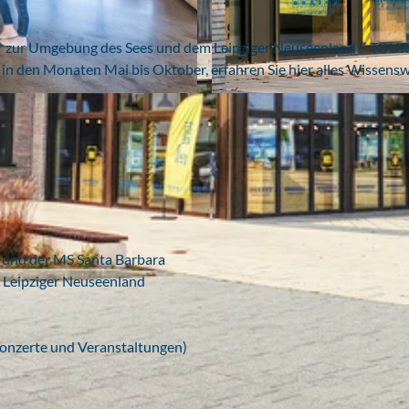
r zur Umgebung des Sees und dem Leipziger Neuseenland ­− TOUR
 den Monaten Mai bis Oktober, erfahren Sie hier alles Wissens
© www.sebseven.de, Sebastian Leyser | KI-optimiert
 und der MS Santa Barbara
m Leipziger Neuseenland
 Konzerte und Veranstaltungen)