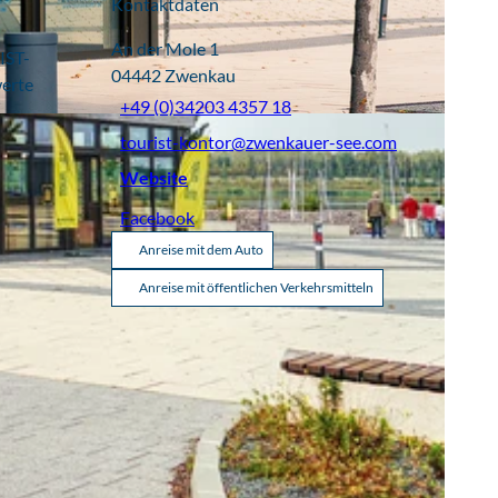
Kontaktdaten
An der Mole 1
IST-
04442
Zwenkau
werte
+49 (0)34203 4357 18
tourist-kontor@zwenkauer-see.com
Website
Facebook
Anreise mit dem Auto
Anreise mit öffentlichen Verkehrsmitteln