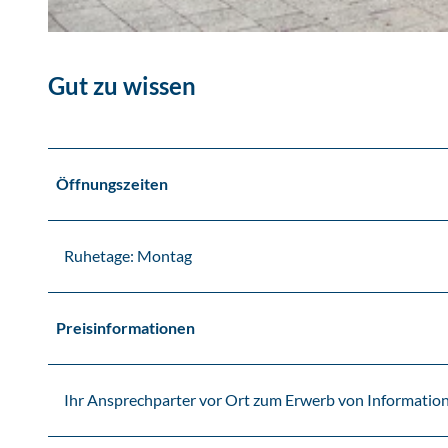
© www.zwenkauer-see.com, Sächsisches Seebad Zwenkau GmbH & Co. KG | KI-optimiert
Gut zu wissen
Öffnungszeiten
Ruhetage: Montag
Preisinformationen
Ihr Ansprechparter vor Ort zum Erwerb von Information