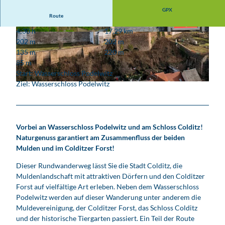
GPX
Route
4:30 h
17,29 km
© Antonia Axt, LEIPZIG REGION |
CC-BY
© Ullmann Marketing, LEIPZIG REGION
202 m
202 m
135 m
220 m
85 m
Start: Wasserschloss Podelwitz
Ziel: Wasserschloss Podelwitz
© Philipp Kirschner, www.pkfotografie.com, LEIPZIG REGION |
CC-BY
Vorbei an Wasserschloss Podelwitz und am Schloss Colditz!
Naturgenuss garantiert am Zusammenfluss der beiden
Mulden und im Colditzer Forst!
Dieser Rundwanderweg lässt Sie die Stadt Colditz, die
Muldenlandschaft mit attraktiven Dörfern und den Colditzer
Forst auf vielfältige Art erleben. Neben dem Wasserschloss
Podelwitz werden auf dieser Wanderung unter anderem die
Muldevereinigung, der Colditzer Forst, das Schloss Colditz
und der historische Tiergarten passiert. Ein Teil der Route