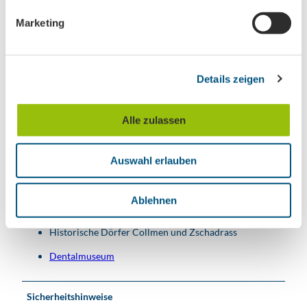
g
Verena Daser
Marketing
u
n
g
Details zeigen
s
Unser Tipp
a
u
Wasserschloss Podelwitz
Alle zulassen
s
Muldenvereinigung
w
Hydraulischer Widder
Auswahl erlauben
a
h
Colditzer Forst
l
Ablehnen
Schloss Colditz
Historische Dörfer Collmen und Zschadrass
Dentalmuseum
Sicherheitshinweise