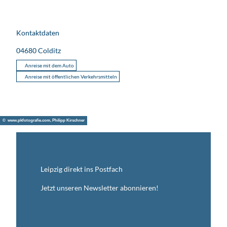
Kontaktdaten
04680
Colditz
Anreise mit dem Auto
Anreise mit öffentlichen Verkehrsmitteln
© www.pkfotografie.com, Philipp Kirschner
Leipzig direkt ins Postfach
Jetzt unseren Newsletter abonnieren!