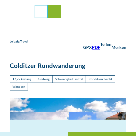
stadt Leipzig
Z
u
Suche
Menü
m
I
n
h
a
Leipzig Travel
Teilen
GPX
PDF
Merken
l
t
Colditzer Rundwanderung
17,29 km lang
Rundweg
Schwierigkeit: mittel
Kondition: leicht
Wandern