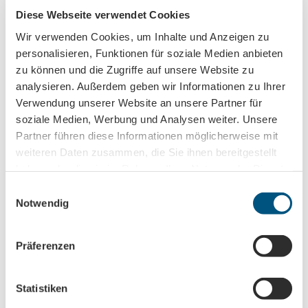
HP Colditz, Sportplatz
Diese Webseite verwendet Cookies
Wir verwenden Cookies, um Inhalte und Anzeigen zu
personalisieren, Funktionen für soziale Medien anbieten
Weitere Infos / Links
zu können und die Zugriffe auf unsere Website zu
analysieren. Außerdem geben wir Informationen zu Ihrer
Einkehrmöglichkeiten:
Verwendung unserer Website an unsere Partner für
Gaststätte „Zur Eintracht“
soziale Medien, Werbung und Analysen weiter. Unsere
Restaurant „Schlossgewölbe“ im Wasserschloss
Partner führen diese Informationen möglicherweise mit
Podelwitz
weiteren Daten zusammen, die Sie ihnen bereitgestellt
Restaurant „Schlosswächter“ vor dem Schloss Colditz
haben oder die sie im Rahmen Ihrer Nutzung der Dienste
gesammelt haben.
E
Autor:in
Notwendig
i
Verena Daser
n
w
Präferenzen
Organisation
i
LEIPZIG REGION
l
l
Statistiken
Lizenz (Stammdaten)
i