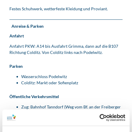
Festes Schuhwerk, wetterfeste Kleidung und Proviant.
Anreise & Parken
Anfahrt
Anfahrt PKW: A14 bis Ausfahrt Grimma, dann auf die B107
Richtung Colditz. Von Colditz links nach Podelwitz.
Parken
Wasserschloss Podelwitz
Colditz: Markt oder Sofienplatz
Öffentliche Verkehrsmittel
Zug: Bahnhof Tanndorf (Weg vom Bf. an der Freiberger
Mulde entlang bis zum Wasserschloss Podelwitz)
Bus 613: Bad Lausick-Colditz
Bus 619: Grimma-Colditz
Bus 620: Rochlitz-Colditz