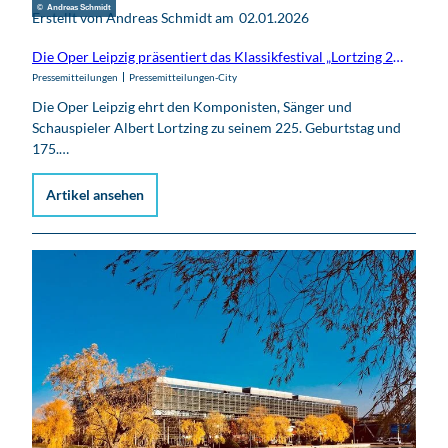
© Andreas Schmidt
Erstellt von Andreas Schmidt am
02.01.2026
Die Oper Leipzig präsentiert das Klassikfestival „Lortzing 26“ mit zwei Opernpremieren, Audiowalk, Biedermeierfrühstück und Chorkonzerten
Pressemitteilungen
Pressemitteilungen-City
Die Oper Leipzig ehrt den Komponisten, Sänger und
Schauspieler Albert Lortzing zu seinem 225. Geburtstag und
175.…
Artikel ansehen