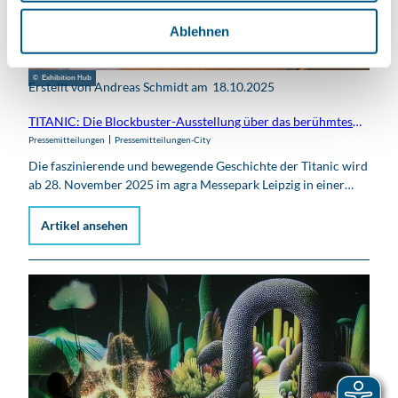
h
l
Ablehnen
© Exhibition Hub
Erstellt von Andreas Schmidt am
18.10.2025
TITANIC: Die Blockbuster-Ausstellung über das berühmteste Passagierschiff aller Zeiten kommt nach Leipzig
Pressemitteilungen
Pressemitteilungen-City
Die faszinierende und bewegende Geschichte der Titanic wird
ab 28. November 2025 im agra Messepark Leipzig in einer…
Artikel ansehen