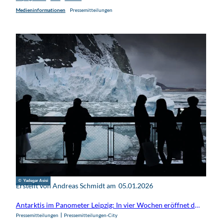
Medieninformationen
Pressemitteilungen
© Yadegar Asisi
Erstellt von Andreas Schmidt am
05.01.2026
Antarktis im Panometer Leipzig: In vier Wochen eröffnet das neue Naturpanorama von Yadegar Asisi
Pressemitteilungen
Pressemitteilungen-City