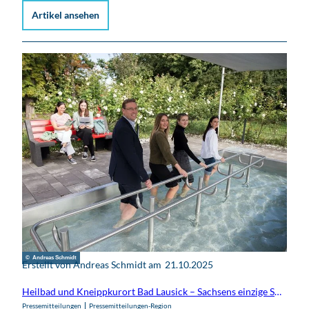
Artikel ansehen
© Andreas Schmidt
Erstellt von Andreas Schmidt am
21.10.2025
Heilbad und Kneippkurort Bad Lausick – Sachsens einzige Stadt mit Doppelprädikat
Pressemitteilungen
Pressemitteilungen-Region