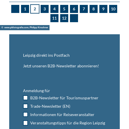
1
2
3
4
5
6
7
8
9
10
V
o
11
12
r
N
h
ä
e
c
© www.pkfotografie.com, Philipp Kirschner
r
h
i
s
g
t
e
e
S
S
e
e
i
Leipzig direkt ins Postfach
i
t
t
e
e
Jetzt unseren B2B-Newsletter abonnieren!
Anmeldung für
B2B-Newsletter für Tourismuspartner
Trade-Newsletter (EN)
Informationen für Reiseveranstalter
Veranstaltungstipps für die Region Leipzig