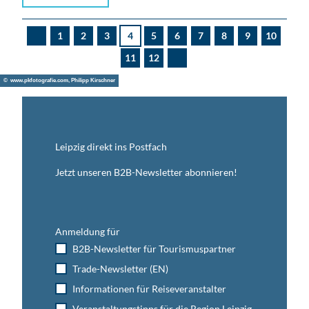
1
2
3
4
5
6
7
8
9
10
V
o
11
12
r
N
h
ä
e
c
© www.pkfotografie.com, Philipp Kirschner
r
h
i
s
g
t
e
e
S
S
e
e
i
Leipzig direkt ins Postfach
i
t
t
e
e
Jetzt unseren B2B-Newsletter abonnieren!
Anmeldung für
B2B-Newsletter für Tourismuspartner
Trade-Newsletter (EN)
Informationen für Reiseveranstalter
Veranstaltungstipps für die Region Leipzig