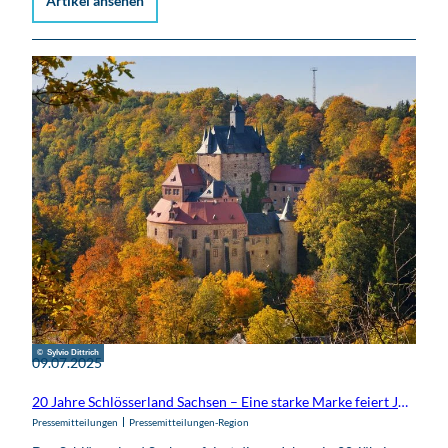
Artikel ansehen
© Sylvio Dittrich
09.07.2025
20 Jahre Schlösserland Sachsen – Eine starke Marke feiert Jubiläum
Pressemitteilungen
Pressemitteilungen-Region