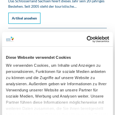
Das Schlösserland Sachsen feiert dieses Jahr sein 20-jähriges
Bestehen. Seit 2005 steht der touristische…
Artikel ansehen
Diese Webseite verwendet Cookies
Wir verwenden Cookies, um Inhalte und Anzeigen zu
personalisieren, Funktionen für soziale Medien anbieten
zu können und die Zugriffe auf unsere Website zu
analysieren. Außerdem geben wir Informationen zu Ihrer
Verwendung unserer Website an unsere Partner für
soziale Medien, Werbung und Analysen weiter. Unsere
Partner führen diese Informationen möglicherweise mit
weiteren Daten zusammen, die Sie ihnen bereitgestellt
© Leipziger Messe GmbH / Jörg Singer
08.07.2025
haben oder die sie im Rahmen Ihrer Nutzung der Dienste