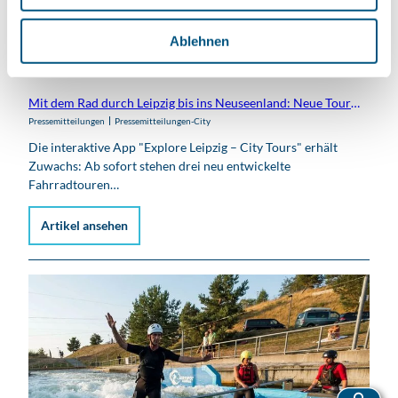
h
l
Ablehnen
© Andreas Schmidt
05.07.2025
Mit dem Rad durch Leipzig bis ins Neuseenland: Neue Touren in der App "Explore Leipzig - City Tours" verfügbar
Pressemitteilungen
Pressemitteilungen-City
Die interaktive App "Explore Leipzig – City Tours" erhält
Zuwachs: Ab sofort stehen drei neu entwickelte
Fahrradtouren…
Artikel ansehen