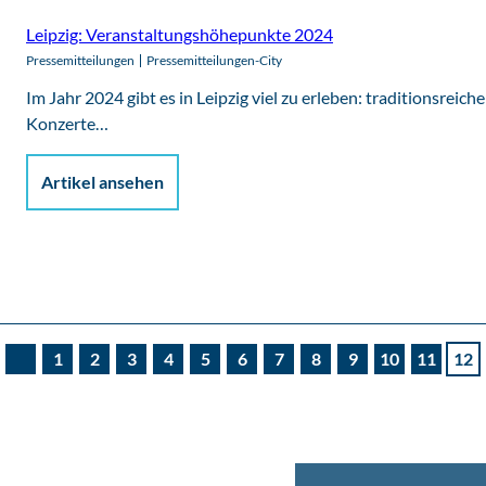
Leipzig: Veranstaltungshöhepunkte 2024
Pressemitteilungen
Pressemitteilungen-City
Im Jahr 2024 gibt es in Leipzig viel zu erleben: traditionsreic
Konzerte…
Artikel ansehen
1
2
3
4
5
6
7
8
9
10
11
12
V
o
r
h
e
r
i