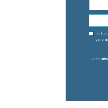
Ich hab
genom
… oder uns