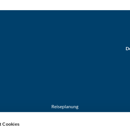
De
Reiseplanung
Anreise
t Cookies
Broschüren