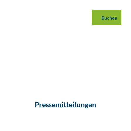
 buchen
B2B
Podcast
Blog
Buchen
Suche
Pressemitteilungen