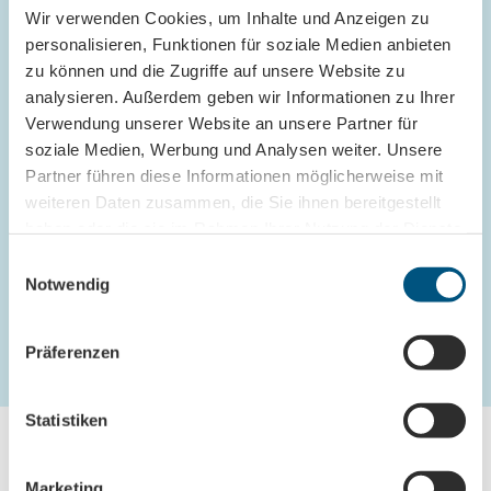
Wir verwenden Cookies, um Inhalte und Anzeigen zu
besonders duftender
Bärlauch
wohlfühlt.
personalisieren, Funktionen für soziale Medien anbieten
zu können und die Zugriffe auf unsere Website zu
analysieren. Außerdem geben wir Informationen zu Ihrer
Verwendung unserer Website an unsere Partner für
soziale Medien, Werbung und Analysen weiter. Unsere
Unsere Empfehlung
Partner führen diese Informationen möglicherweise mit
weiteren Daten zusammen, die Sie ihnen bereitgestellt
haben oder die sie im Rahmen Ihrer Nutzung der Dienste
CC-
BY
gesammelt haben.
MS Weltfrieden
E
Notwendig
Schifffahrt
i
n
w
Präferenzen
i
l
l
Statistiken
i
g
Marketing