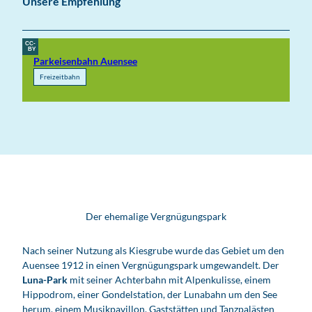
Unsere Empfehlung
CC-
BY
Parkeisenbahn Auensee
Freizeitbahn
Der ehemalige Vergnügungspark
Nach seiner Nutzung als Kiesgrube wurde das Gebiet um den
Auensee 1912 in einen Vergnügungspark umgewandelt. Der
Luna-Park
mit seiner Achterbahn mit Alpenkulisse, einem
Hippodrom, einer Gondelstation, der Lunabahn um den See
herum, einem Musikpavillon, Gaststätten und Tanzpalästen