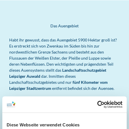
Das Auengebiet
Habt ihr gewusst, dass das Auengebiet 5900 Hektar groß ist?
Es erstreckt sich von Zwenkau im Süden bis hin zur
nordwestlichen Grenze Sachsens und besteht aus den
Flussauen der Weißen Elster, der Pleiße und Luppe sowie
deren Nebenflüssen. Den wichtigsten und prägendsten Teil
dieses Auensystems stellt das
Landschaftsschutzgebiet
Leipziger Auwald
dar. Inmitten dieses
Landschaftsschutzgebietes und nur
fünf Kilometer vom
Leipziger Stadtzentrum
entfernt befindet sich der Auensee.
Der bis zu
10 Meter tiefe Grundwassersee
ist um 1910 als
Kiesgrube für den Bau des Leipziger Hauptbahnhofes
entstanden. Bis zur Wende schipperte der Ausflugsdampfer
MS Weltfrieden
über den Auensee und auch heute noch könnt
ihr den See per Boot erkunden. Umgeben wird der Auensee
Diese Webseite verwendet Cookies
von Streuobstwiesen und Feuchtbiotopen, in denen sich