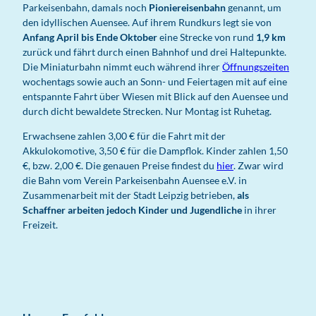
Parkeisenbahn, damals noch
Pioniereisenbahn
genannt, um
den idyllischen Auensee. Auf ihrem Rundkurs legt sie von
Anfang April bis Ende Oktober
eine Strecke von rund
1,9 km
zurück und fährt durch einen Bahnhof und drei Haltepunkte.
Die Miniaturbahn nimmt euch während ihrer
Öffnungszeiten
wochentags sowie auch an Sonn- und Feiertagen mit auf eine
entspannte Fahrt über Wiesen mit Blick auf den Auensee und
durch dicht bewaldete Strecken. Nur Montag ist Ruhetag.
Erwachsene zahlen 3,00 € für die Fahrt mit der
Akkulokomotive, 3,50 € für die Dampflok. Kinder zahlen 1,50
€, bzw. 2,00 €. Die genauen Preise findest du
hier
. Zwar wird
die Bahn vom Verein Parkeisenbahn Auensee e.V. in
Zusammenarbeit mit der Stadt Leipzig betrieben,
als
Schaffner arbeiten jedoch Kinder und Jugendliche
in ihrer
Freizeit.