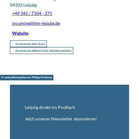
04103
Leipzig
+49 341 / 7104 - 275
incoming@ltm-leipzig.de
Website
Anreise mit dem Auto
Anreise mit öffentlichen Verkehrsmitteln
© www.pkfotografie.com, Philipp Kirschner
Leipzig direkt ins Postfach
Jetzt unseren Newsletter abonnieren!