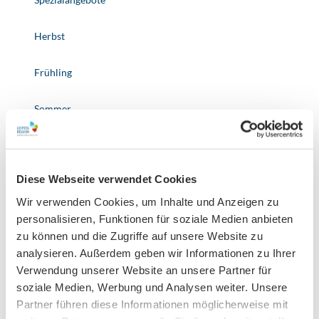
Herbst
Frühling
Sommer
Verpflegung
Halbpension
Diese Webseite verwendet Cookies
Wir verwenden Cookies, um Inhalte und Anzeigen zu
Preisinformationen
personalisieren, Funktionen für soziale Medien anbieten
ab 139 € pro Schulkind
zu können und die Zugriffe auf unsere Website zu
ab 50 € Einzelzimmer-Zuschlag pro erwachsene Begleitperson
analysieren. Außerdem geben wir Informationen zu Ihrer
Verwendung unserer Website an unsere Partner für
Die Pauschale ist ab 10 Personen und ganzjährig buchbar. Alle
soziale Medien, Werbung und Analysen weiter. Unsere
Leistungen werden in deutscher Sprache erbracht.
Partner führen diese Informationen möglicherweise mit
Die Pauschale ist im Allgemeinen für Personen mit