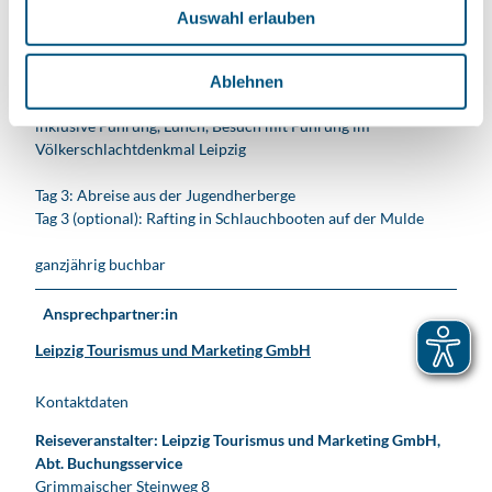
Auswahl erlauben
a
Reise-Ablauf
h
Anreisetag 1: Eintritt und Führung im Fluchtmuseum Colditz
l
Ablehnen
Tag 2: Besuch des Torhaus Dölitz - Zinnfigurenmuseum
inklusive Führung, Lunch, Besuch mit Führung im
Völkerschlachtdenkmal Leipzig
Tag 3: Abreise aus der Jugendherberge
Tag 3 (optional): Rafting in Schlauchbooten auf der Mulde
ganzjährig buchbar
Ansprechpartner:in
Leipzig Tourismus und Marketing GmbH
Kontaktdaten
Reiseveranstalter: Leipzig Tourismus und Marketing GmbH,
Abt. Buchungsservice
Grimmaischer Steinweg 8