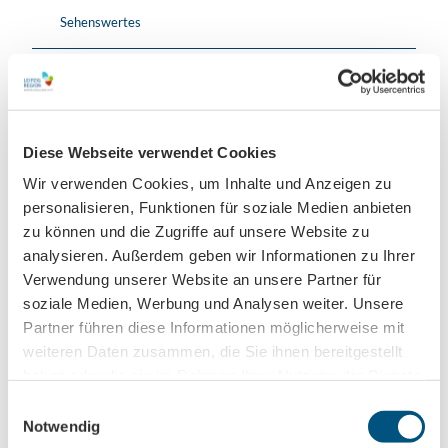
Sehenswertes
Touren
Diese Webseite verwendet Cookies
Kontaktdaten
Wir verwenden Cookies, um Inhalte und Anzeigen zu
Hans-Poeche-Straße 13
personalisieren, Funktionen für soziale Medien anbieten
04103
Leipzig
zu können und die Zugriffe auf unsere Website zu
+49 0341 / 211202 - 5
analysieren. Außerdem geben wir Informationen zu Ihrer
Verwendung unserer Website an unsere Partner für
info@baeckerei-goebecke.de
soziale Medien, Werbung und Analysen weiter. Unsere
Website
Partner führen diese Informationen möglicherweise mit
Facebook
weiteren Daten zusammen, die Sie ihnen bereitgestellt
Instagram
haben oder die sie im Rahmen Ihrer Nutzung der Dienste
Anreise mit dem Auto
gesammelt haben.
E
Anreise mit öffentlichen Verkehrsmitteln
Notwendig
i