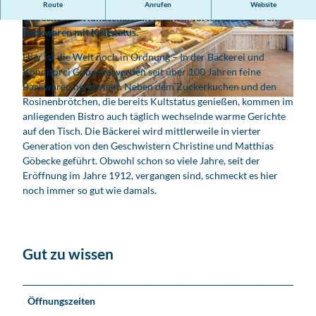
Seit über 100 Jahren versorgt die Bäckerei und Konditorei
Route
Anrufen
Website
Göbecke ihre Kundschaft mit Kuchen, Torten und anderen
Backwaren mit Kultstatus.
© www.pkfotografie.com, Philipp Kirschner
© www.pkfotografie.com, Philipp Kirschner
Hier ist die Welt noch in Ordnung – In der Bäckerei und
Konditorei Göbecke werden seit über 100 Jahren feine
Backwaren hergestellt. Neben dem Zuckerkuchen und den
Rosinenbrötchen, die bereits Kultstatus genießen, kommen im
© www.pkfotografie.com, Philipp Kirschner |
CC-BY
anliegenden Bistro auch täglich wechselnde warme Gerichte
auf den Tisch. Die Bäckerei wird mittlerweile in vierter
Generation von den Geschwistern Christine und Matthias
Göbecke geführt. Obwohl schon so viele Jahre, seit der
Eröffnung im Jahre 1912, vergangen sind, schmeckt es hier
noch immer so gut wie damals.
Gut zu wissen
Öffnungszeiten