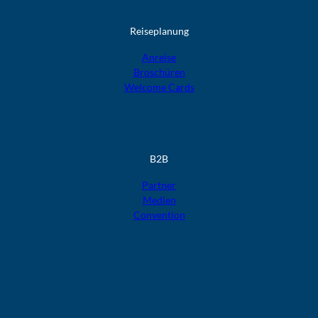
Reiseplanung
Anreise
Broschüren
Welcome Cards​​​​​​​
B2B
Partner
Medien
Convention
F
F
F
F
F
o
o
o
o
o
l
l
l
l
l
g
g
g
g
g