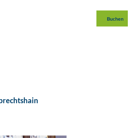
 buchen
B2B
Podcast
Blog
Buchen
Suche
lbrechtshain