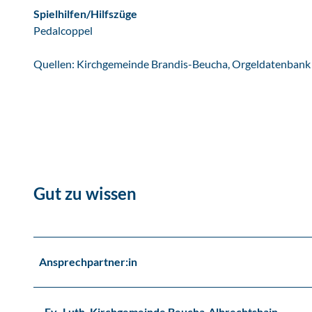
Spielhilfen/Hilfszüge
b
Pedalcoppel
r
e
Quellen: Kirchgemeinde Brandis-Beucha, Orgeldatenbank
c
h
t
s
h
a
i
n
Gut zu wissen
Ansprechpartner:in
Ev.-Luth. Kirchgemeinde Beucha-Albrechtshain