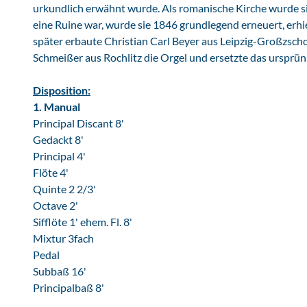
urkundlich erwähnt wurde. Als romanische Kirche wurde s
g
eine Ruine war, wurde sie 1846 grundlegend erneuert, erhie
e
später erbaute Christian Carl Beyer aus Leipzig-Großzsch
l
Schmeißer aus Rochlitz die Orgel und ersetzte das ursprünng
K
i
Disposition:
r
1. Manual
c
Principal Discant 8'
h
Gedackt 8'
e
Principal 4'
S
Flöte 4'
t
Quinte 2 2/3'
.
Octave 2'
P
Sifflöte 1' ehem. Fl. 8'
e
Mixtur 3fach
t
Pedal
r
Subbaß 16'
i
Principalbaß 8'
A
l