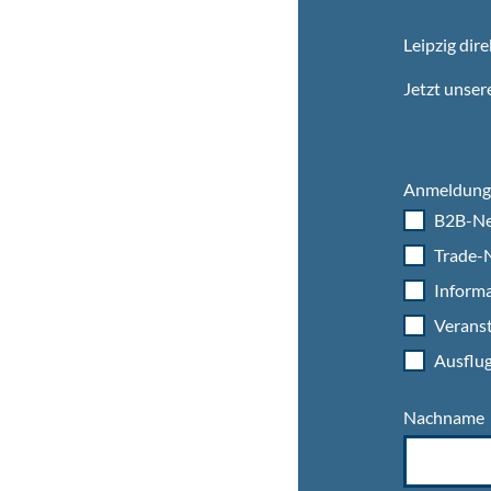
Leipzig dire
Jetzt unser
Anmeldung 
B2B-Ne
Trade-N
Informa
Veranst
Ausflug
Nachname