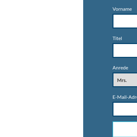
Vorname
Titel
Anrede
E-Mail-Adr