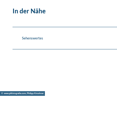
In der Nähe
Sehenswertes
© www.pkfotografie.com, Philipp Kirschner