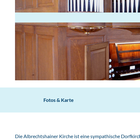
B
e
y
Fotos & Karte
e
r
-
O
Die Albrechtshainer Kirche ist eine sympathische Dorfkir
r