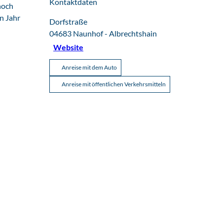
Kontaktdaten
noch
n Jahr
Dorfstraße
04683
Naunhof
- Albrechtshain
Website
Anreise mit dem Auto
Anreise mit öffentlichen Verkehrsmitteln