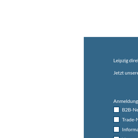
Leipzig dire
Jetzt unser
Anmeldung 
B2B-Ne
Trade-N
Informa