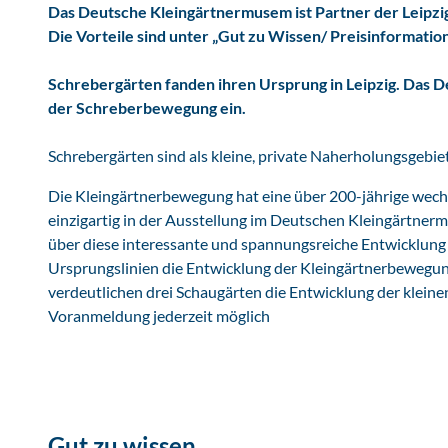
Das Deutsche Kleingärtnermusem ist Partner der Leipzig 
s
Die Vorteile sind unter „Gut zu Wissen/ Preisinformatio
K
l
Schrebergärten fanden ihren Ursprung in Leipzig. Das 
e
der Schreberbewegung ein.
i
n
Schrebergärten sind als kleine, private Naherholungsgebie
g
&
Die Kleingärtnerbewegung hat eine über 200-jährige wechs
#
einzigartig in der Ausstellung im Deutschen Kleingärtner
2
über diese interessante und spannungsreiche Entwicklun
2
Ursprungslinien die Entwicklung der Kleingärtnerbewegun
8
verdeutlichen drei Schaugärten die Entwicklung der klein
;
Voranmeldung jederzeit möglich
r
t
n
e
r
Gut zu wissen
m