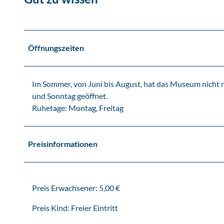
u
s
e
u
Öffnungszeiten
m
-
M
Im Sommer, von Juni bis August, hat das Museum nicht 
u
und Sonntag geöffnet.
s
Ruhetage: Montag, Freitag
e
e
n
Preisinformationen
i
n
L
Preis Erwachsener: 5,00 €
e
i
Preis Kind: Freier Eintritt
p