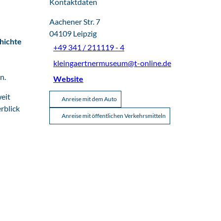
Kontaktdaten
Aachener Str. 7
04109
Leipzig
hichte
+49 341 / 211119 - 4
kleingaertnermuseum@t-online.de
n.
Website
eit
Anreise mit dem Auto
rblick
Anreise mit öffentlichen Verkehrsmitteln