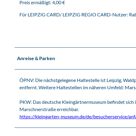
z
Preis ermäßigt: 4,00 €
i
Für LEIPZIG CARD/ LEIPZIG REGIO CARD-Nutzer: Rabatt
g
Anreise & Parken
ÖPNV: Die nächstgelegene Haltestelle ist Leipzig, Waldpla
entfernt. Weitere Haltestellen im näheren Umfeld: Mar
PKW: Das deutsche Kleingärtnermuseum befindet sich im
Marschnerstraße erreichbar.
https://kleingarten-museum.de/de/besucherservice/anf