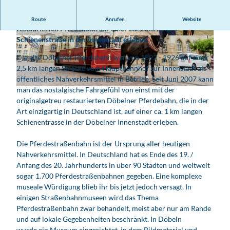
Ein nostalgisches Fahrgefühl kann man auf der originalgetreu
Route
Anrufen
Website
restaurierten Pferdebahn auf einer ca. 1 km langen
Schienenstraße in der Innenstadt erleben.
D
©
christianhueller.de
, Christian Hüller |
CC-BY
&
Die alte Döbelner Pferdebahn war von 1892 - 1926 auf einer
#
2,5 km langen Strecke vom Hauptbahnhof zur Innenstadt als
2
öffentliches Nahverkehrsmittel in Betrieb. Seit Juni 2007 kann
4
man das nostalgische Fahrgefühl von einst mit der
P
6
originalgetreu restaurierten Döbelner Pferdebahn, die in der
f
;
Art einzigartig in Deutschland ist, auf einer ca. 1 km langen
e
b
Schienentrasse in der Döbelner Innenstadt erleben.
r
e
d
l
Die Pferdestraßenbahn ist der Ursprung aller heutigen
e
n
Nahverkehrsmittel. In Deutschland hat es Ende des 19. /
b
e
Anfang des 20. Jahrhunderts in über 90 Städten und weltweit
a
r
sogar 1.700 Pferdestraßenbahnen gegeben. Eine komplexe
h
P
museale Würdigung blieb ihr bis jetzt jedoch versagt. In
n
f
einigen Straßenbahnmuseen wird das Thema
v
e
Pferdestraßenbahn zwar behandelt, meist aber nur am Rande
o
r
und auf lokale Gegebenheiten beschränkt. In Döbeln
r
d
wurde ein Museum eingerichtet, in dem Bildmaterial und