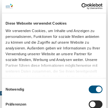
Touren
2
;
l
l
e
Diese Webseite verwendet Cookies
Kontaktdaten
r
Wir verwenden Cookies, um Inhalte und Anzeigen zu
Niederwerder 6
F
personalisieren, Funktionen für soziale Medien anbieten
04720
Döbeln
o
zu können und die Zugriffe auf unsere Website zu
t
+49 (0)3431 7046852
analysieren. Außerdem geben wir Informationen zu Ihrer
o
info@doebelner-pferdebahn.de
g
Verwendung unserer Website an unsere Partner für
r
Website
soziale Medien, Werbung und Analysen weiter. Unsere
a
Partner führen diese Informationen möglicherweise mit
Anreise mit dem Auto
f
weiteren Daten zusammen, die Sie ihnen bereitgestellt
Anreise mit öffentlichen Verkehrsmitteln
i
haben oder die sie im Rahmen Ihrer Nutzung der Dienste
e
gesammelt haben.
E
Notwendig
i
© www.pkfotografie.com, Philipp Kirschner
n
w
Präferenzen
i