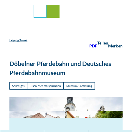
stadt Leipzig
Z
u
Suche
Menü
m
I
n
h
a
Leipzig Travel
Teilen
PDF
Merken
l
t
Döbelner Pferdebahn und Deutsches
Pferdebahnmuseum
Sonstiges
Eisen-/Schmalspurbahn
Museum/Sammlung