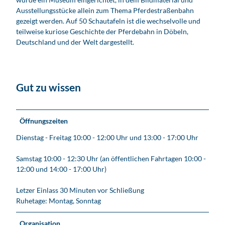
d
e
Ausstellungsstücke allein zum Thema Pferdestraßenbahn
e
b
gezeigt werden. Auf 50 Schautafeln ist die wechselvolle und
m
a
teilweise kuriose Geschichte der Pferdebahn in Döbeln,
D
h
Deutschland und der Welt dargestellt.
&
n
#
&
2
#
4
1
Gut zu wissen
6
6
;
9
b
;
e
C
Öffnungszeiten
l
h
Dienstag - Freitag 10:00 - 12:00 Uhr und 13:00 - 17:00 Uhr
n
r
e
i
Samstag 10:00 - 12:30 Uhr (an öffentlichen Fahrtagen 10:00 -
r
s
12:00 und 14:00 - 17:00 Uhr)
R
t
a
i
Letzer Einlass 30 Minuten vor Schließung
t
a
Ruhetage: Montag, Sonntag
h
n
a
H
u
Organisation