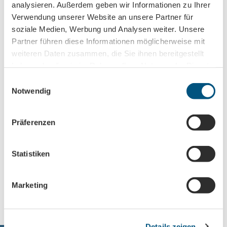
analysieren. Außerdem geben wir Informationen zu Ihrer
Sehenswertes
Verwendung unserer Website an unsere Partner für
soziale Medien, Werbung und Analysen weiter. Unsere
Touren
Partner führen diese Informationen möglicherweise mit
weiteren Daten zusammen, die Sie ihnen bereitgestellt
haben oder die sie im Rahmen Ihrer Nutzung der Dienste
gesammelt haben.
E
Kontaktdaten
Notwendig
i
Obermarkt 1
n
04720
Döbeln
w
Präferenzen
+49 (0)3431 579138
i
stadtmuseum@doebeln.de
l
l
Statistiken
Website
i
Anreise mit dem Auto
g
Marketing
Anreise mit öffentlichen Verkehrsmitteln
u
n
g
Details zeigen
s