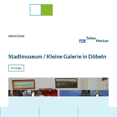
stadt Leipzig
Z
u
Suche
Menü
m
I
n
h
a
Leipzig Travel
Teilen
PDF
Merken
l
t
Stadtmuseum / Kleine Galerie in Döbeln
Sonstiges