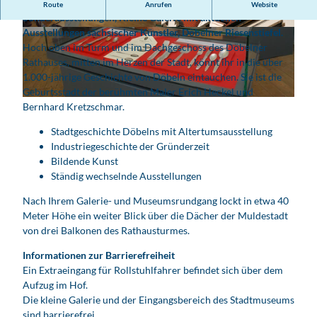
Dauerausstellung zur Stadtgeschichte, wechselnde
Route
Anrufen
Website
Sonderausstellungen, Kleine Galerie mit aktuellen
Ausstellungen sächsischer Künstler, Döbelner Riesenstiefel.
© SV Döbeln | KI-optimiert
© Wolfgang Siesing | KI-optimiert
Hoch oben im Turm und im Dachgeschoss des Döbelner
Rathauses, mitten im Herzen der Stadt, könnt ihr in die über
1.000-jährige Geschichte von Döbeln eintauchen. Sie ist die
Geburtsstadt der berühmten Maler Erich Heckel und
© SV Döbeln | KI-optimiert
Bernhard Kretzschmar.
Stadtgeschichte Döbelns mit Altertumsausstellung
Industriegeschichte der Gründerzeit
Bildende Kunst
Ständig wechselnde Ausstellungen
Nach Ihrem Galerie- und Museumsrundgang lockt in etwa 40
Meter Höhe ein weiter Blick über die Dächer der Muldestadt
von drei Balkonen des Rathausturmes.
Informationen zur Barrierefreiheit
Ein Extraeingang für Rollstuhlfahrer befindet sich über dem
Aufzug im Hof.
Die kleine Galerie und der Eingangsbereich des Stadtmuseums
sind barrierefrei.