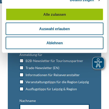
© www.pkfotografie.com, Philipp Kirschner
a
u
Alle zulassen
s
w
Leipzig direkt ins Postfach
Auswahl erlauben
a
Jetzt unseren Newsletter abonnieren!
h
l
Ablehnen
Anmeldung für
B2B-Newsletter für Tourismuspartner
Trade-Newsletter (EN)
Informationen für Reiseveranstalter
Veranstaltungstipps für die Region Leipzig
Ausflugstipps für Leipzig & Region
Nachname