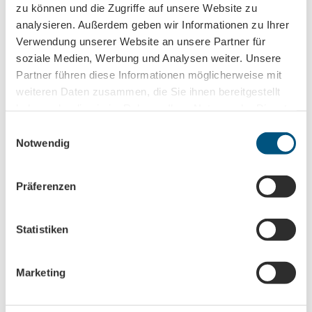
zu können und die Zugriffe auf unsere Website zu
analysieren. Außerdem geben wir Informationen zu Ihrer
Sehenswertes
Verwendung unserer Website an unsere Partner für
soziale Medien, Werbung und Analysen weiter. Unsere
Touren
Partner führen diese Informationen möglicherweise mit
weiteren Daten zusammen, die Sie ihnen bereitgestellt
haben oder die sie im Rahmen Ihrer Nutzung der Dienste
gesammelt haben.
Kontaktdaten
E
Notwendig
i
Poststraße 2
n
04703
Leisnig
w
+49 (0)152 06006830
Präferenzen
i
+49 (0)152 06006830
l
l
Statistiken
leisnig@forte-belvedere.de
i
Website
g
Marketing
Anreise mit dem Auto
u
Anreise mit öffentlichen Verkehrsmitteln
n