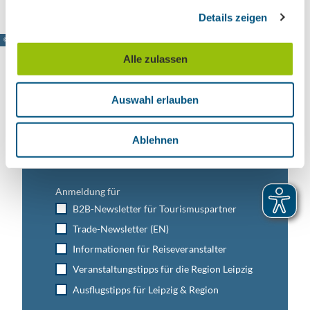
g
Details zeigen
s
a
© www.pkfotografie.com, Philipp Kirschner
u
Alle zulassen
s
w
Auswahl erlauben
a
Leipzig direkt ins Postfach
h
Jetzt unseren Newsletter abonnieren!
l
Ablehnen
Anmeldung für
B2B-Newsletter für Tourismuspartner
Trade-Newsletter (EN)
Informationen für Reiseveranstalter
Veranstaltungstipps für die Region Leipzig
Ausflugstipps für Leipzig & Region