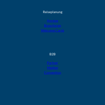
Reiseplanung
Anreise
Broschüren
Welcome Cards​​​​​​​
B2B
Partner
Medien
Convention
F
F
F
F
F
o
o
o
o
o
l
l
l
l
l
g
g
g
g
g