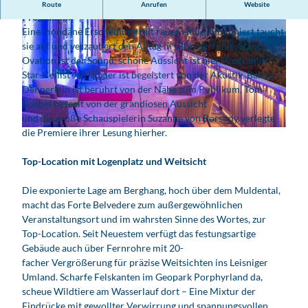
Standing Ovation ist der Sound, schöne Aussicht ist hier
Route
Anrufen
Website
Programm.
Eine mondäne Erscheinung mit rauer Hülle. Illuminiert taucht
sie auf und verzaubert den Alltag in Glücksgefühle. Standing
Ovation ist der Sound, schöne Aussicht ist hier Programm.
Star-Cellist Jan Vogler ist begeistert von der Akustik, Barbara
Dennerlein ist berührt von der Nähe zum Publikum, Tom
© Mirko Joerg Kellner
Gaebel beseelt von der grandiosen Aussicht
und die große Schauspielerin Suzanne von Borsody verlegte
die Premiere ihrer Lesung hierher.
© Mirko Joerg Kellner
Top-Location mit Logenplatz und Weitsicht
Die exponierte Lage am Berghang, hoch über dem Muldental,
macht das Forte Belvedere zum außergewöhnlichen
Veranstaltungsort und im wahrsten Sinne des Wortes, zur
Top-Location. Seit Neuestem verfügt das festungsartige
Gebäude auch über Fernrohre mit 20-
facher Vergrößerung für präzise Weitsichten ins Leisniger
Umland. Scharfe Felskanten im Geopark Porphyrland da,
scheue Wildtiere am Wasserlauf dort – Eine Mixtur der
Eindrücke mit gewollter Verwirrung und spannungsvollen