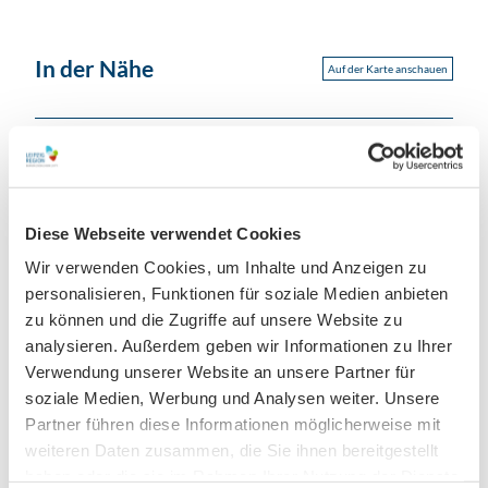
In der Nähe
Auf der Karte anschauen
Veranstaltung
Sehenswertes
Diese Webseite verwendet Cookies
Touren
Wir verwenden Cookies, um Inhalte und Anzeigen zu
personalisieren, Funktionen für soziale Medien anbieten
zu können und die Zugriffe auf unsere Website zu
analysieren. Außerdem geben wir Informationen zu Ihrer
Kontaktdaten
Verwendung unserer Website an unsere Partner für
soziale Medien, Werbung und Analysen weiter. Unsere
Gutenbergplatz 8
04103
Leipzig
- Zentrum-Südost
Partner führen diese Informationen möglicherweise mit
weiteren Daten zusammen, die Sie ihnen bereitgestellt
+49 0341 / 96442 - 0
haben oder die sie im Rahmen Ihrer Nutzung der Dienste
info@gutenbergschule-leipzig.de