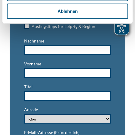
Trade-Newsletter (EN)
h
l
Informationen für Reiseveranstalter
Ablehnen
Veranstaltungstipps für die Region Leipzig
Ausflugstipps für Leipzig & Region
Nachname
Vorname
Titel
Anrede
E-Mail-Adresse
(Erforderlich)