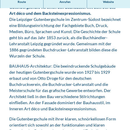
Die beeindruckenden Schulgebäude der heutigen
Route
Anrufen
Website
e
Gutenbergschule vereinen den Bauhausstil mit dem Stil des
n
Art déco und dem Backsteinexpressionismus.
b
Die Leipziger Gutenbergschule im Zentrum-Südost bezeichnet
e
eine Bildungseinrichtung der Fachgebiete Buch, Druck,
r
Medien, Büro, Sprachen und Kunst. Die Geschichte der Schule
g
geht bis auf das Jahr 1853 zurück, als die Buchhändler-
s
Lehranstalt Leipzig gegründet wurde. Gemeinsam mit der
c
1886 gegründeten Buchdrucker-Lehranstalt bilden diese die
h
Wurzeln der Schule.
u
l
BAUHAUS-Architektur: Die beeindruckende Schulgebäude
e
der heutigen Gutenbergschule wurde von 1927 bis 1929
-
erbaut und von Otto Droge für den deutschen
B
Buchdruckverein, die Buchdrucker-Lehranstalt und die
i
Meisterschule für das grafische Gewerbe entworfen. Der
l
Architekt ließ in den Bau verschiedene Stilrichtungen
d
einfließen. An der Fassade dominiert der Bauhausstil, im
u
Inneren Art déco und Backsteinexpressionismus.
n
Die Gutenbergschule mit ihrer klaren, schnörkellosen Form
g
orientiert sich sowohl an der funktionalen und klaren
i