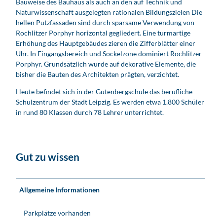
Bauweise des Bauhaus als auch an den auf Technik und
n
Naturwissenschaft ausgelegten rationalen Bildungszielen Die
L
hellen Putzfassaden sind durch sparsame Verwendung von
e
Rochlitzer Porphyr horizontal gegliedert. Eine turmartige
i
Erhöhung des Hauptgebäudes zieren die Zifferblätter einer
p
Uhr. In Eingangsbereich und Sockelzone dominiert Rochlitzer
z
Porphyr. Grundsätzlich wurde auf dekorative Elemente, die
i
bisher die Bauten des Architekten prägten, verzichtet.
g
Heute befindet sich in der Gutenbergschule das berufliche
Schulzentrum der Stadt Leipzig. Es werden etwa 1.800 Schüler
in rund 80 Klassen durch 78 Lehrer unterrichtet.
Gut zu wissen
Allgemeine Informationen
Parkplätze vorhanden