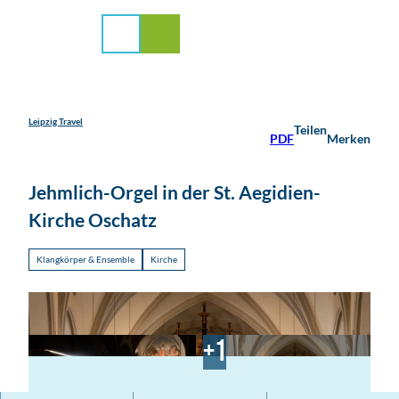
stadt Leipzig
Z
u
Suche
Menü
m
I
n
h
a
Leipzig Travel
Teilen
PDF
Merken
l
t
Jehmlich-Orgel in der St. Aegidien-
Kirche Oschatz
Klangkörper & Ensemble
Kirche