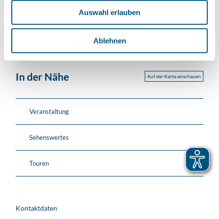
w
Auswahl erlauben
a
h
l
Ablehnen
In der Nähe
Auf der Karte anschauen
Veranstaltung
Sehenswertes
Touren
Kontaktdaten