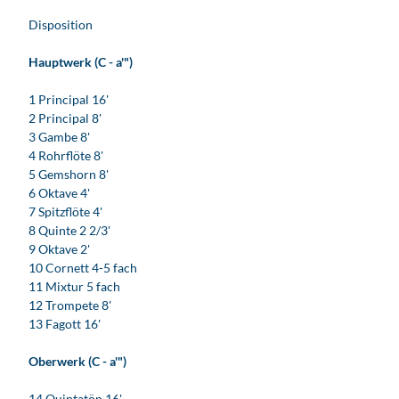
Disposition
Hauptwerk (C - a'")
1 Principal 16'
2 Principal 8'
3 Gambe 8'
4 Rohrflöte 8'
5 Gemshorn 8'
6 Oktave 4'
7 Spitzflöte 4'
8 Quinte 2 2/3'
9 Oktave 2'
10 Cornett 4-5 fach
11 Mixtur 5 fach
12 Trompete 8'
13 Fagott 16'
Oberwerk (C - a'")
14 Quintatön 16'