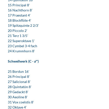
15 Principal 8'
16 Nachthorn 8'
17 Praestant 4'
18 Blockflöte 4'
19 Spitzquinte 2 2/3'
20 Piccolo 2'
21 Terz 1 3/5'
22 Superoktave 1'
23 Cymbel 3-4 fach
24 Krummhorn 8'
Schwellwerk (C - a'")
25 Bordun 16'
26 Principal 8'
27 Salicional 8'
28 Quintatön 8'
29 Gedackt 8'
30 Aeoline 8'
31 Vox coelstis 8'
32 Oktave 4'