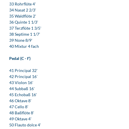
33 Rohrflöte 4'
34 Nasat 2 2/3'
35 Waldflöte 2'
36 Quinte 1 1/3'
37 Terzflöte 1 3/5'
38 Septime 1 1/7'
39 None 8/9'
40 Mixtur 4 fach
Pedal (C - f')
41 Principal 32'
42 Principal 16'
43 Violon 16'
44 Subbaß 16'
45 Echobaß 16'
46 Oktave 8'
47 Cello 8'
48 Baßflöte 8'
49 Oktave 4'
50 Flauto dolce 4'