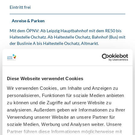
Eintritt frei
Anreise & Parken
Mit dem ÖPNV: Ab Leipzig Hauptbahnhof mit dem RE50 bis
Haltestelle Oschatz. Ab Haltestelle Oschatz, Bahnhof (Bus) mit
der Buslinie A bis Haltestelle Oschatz, Altmarkt.
Mit dem PKW: Über die A14 bis Abfahrt Mutzschen. Weiter
auf der S38. Über die Oschatzer Straße und Wermsdorfer
Straße bis zum Kirchplatz in Oschatz fahren.
Diese Webseite verwendet Cookies
Organisation
Wir verwenden Cookies, um Inhalte und Anzeigen zu
Leipzig Tourismus und Marketing GmbH
personalisieren, Funktionen für soziale Medien anbieten
zu können und die Zugriffe auf unsere Website zu
Lizenz (Stammdaten)
analysieren. Außerdem geben wir Informationen zu Ihrer
Leipzig Tourismus und Marketing GmbH
Verwendung unserer Website an unsere Partner für
soziale Medien, Werbung und Analysen weiter. Unsere
Partner führen diese Informationen möglicherweise mit