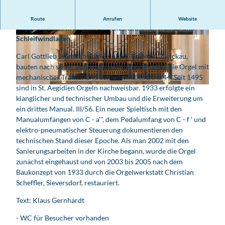
1851 bauten C. G. Jehmlich & Söhne die Orgel in der St.
Route
Anrufen
Website
Aegidienkirche in Oschatz mit mechanischer Traktur und
Schleifwindladen.
© Matthias Dorschel | KI-optimiert
© Matthias Dorschel | KI-optimiert
Carl Gottlieb Jehmlich (1786 - 1867) & Söhne, Zwickau,
bauten nach sechs Vorgängerinstrumenten 1851 die Orgel mit
mechanischer Traktur und Schleifwindladen. II/44. Seit 1495
sind in St. Aegidien Orgeln nachweisbar. 1933 erfolgte ein
© Philipp Herfort Photography |
CC-BY
klanglicher und technischer Umbau und die Erweiterung um
ein drittes Manual. III/56. Ein neuer Spieltisch mit den
Manualumfängen von C - a''', dem Pedalumfang von C - f ' und
elektro-pneumatischer Steuerung dokumentieren den
technischen Stand dieser Epoche. Als man 2002 mit den
Sanierungsarbeiten in der Kirche begann, wurde die Orgel
zunächst eingehaust und von 2003 bis 2005 nach dem
Baukonzept von 1933 durch die Orgelwerkstatt Christian
Scheffler, Sieversdorf, restauriert.
Text: Klaus Gernhardt
- WC für Besucher vorhanden