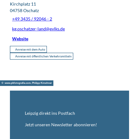
Kirchplatz 11
04758
Oschatz
+49 3435 / 92046 - 2
kg.oschatzer-land@evlks.de
Website
Anreise mit dem Auto
Anreise mit öffentlichen Verkehrsmitteln
© www.pkfotografie.com, Philipp Kirschner
Leipzig direkt ins Postfach
Jetzt unseren Newsletter abonnieren!