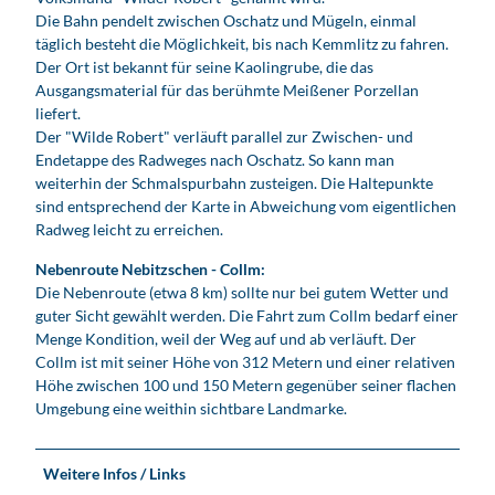
Die Bahn pendelt zwischen Oschatz und Mügeln, einmal
täglich besteht die Möglichkeit, bis nach Kemmlitz zu fahren.
Der Ort ist bekannt für seine Kaolingrube, die das
Ausgangsmaterial für das berühmte Meißener Porzellan
liefert.
Der "Wilde Robert" verläuft parallel zur Zwischen- und
Endetappe des Radweges nach Oschatz. So kann man
weiterhin der Schmalspurbahn zusteigen. Die Haltepunkte
sind entsprechend der Karte in Abweichung vom eigentlichen
Radweg leicht zu erreichen.
Nebenroute Nebitzschen - Collm:
Die Nebenroute (etwa 8 km) sollte nur bei gutem Wetter und
guter Sicht gewählt werden. Die Fahrt zum Collm bedarf einer
Menge Kondition, weil der Weg auf und ab verläuft. Der
Collm ist mit seiner Höhe von 312 Metern und einer relativen
Höhe zwischen 100 und 150 Metern gegenüber seiner flachen
Umgebung eine weithin sichtbare Landmarke.
Weitere Infos / Links