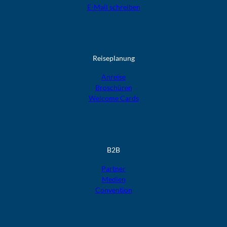
E-Mail schreiben
Reiseplanung
Anreise
Broschüren
Welcome Cards​​​​​​​
B2B
Partner
Medien
Convention
F
F
F
F
F