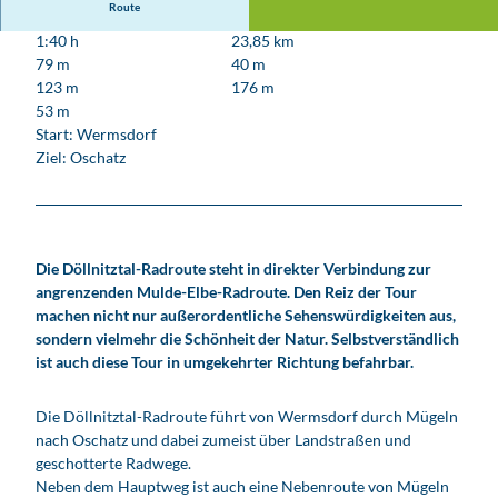
Route
1:40 h
23,85 km
79 m
40 m
123 m
176 m
53 m
Start: Wermsdorf
Ziel: Oschatz
Die Döllnitztal-Radroute steht in direkter Verbindung zur
angrenzenden Mulde-Elbe-Radroute. Den Reiz der Tour
machen nicht nur außerordentliche Sehenswürdigkeiten aus,
sondern vielmehr die Schönheit der Natur. Selbstverständlich
ist auch diese Tour in umgekehrter Richtung befahrbar.
Die Döllnitztal-Radroute führt von Wermsdorf durch Mügeln
nach Oschatz und dabei zumeist über Landstraßen und
geschotterte Radwege.
Neben dem Hauptweg ist auch eine Nebenroute von Mügeln