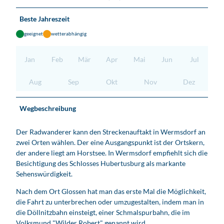
Beste Jahreszeit
geeignet
wetterabhängig
Jan
Feb
Mär
Apr
Mai
Jun
Jul
Aug
Sep
Okt
Nov
Dez
Wegbeschreibung
Der Radwanderer kann den Streckenauftakt in Wermsdorf an
zwei Orten wählen. Der eine Ausgangspunkt ist der Ortskern,
der andere liegt am Horstsee. In Wermsdorf empfiehlt sich die
Besichtigung des Schlosses Hubertusburg als markante
Sehenswürdigkeit.
Nach dem Ort Glossen hat man das erste Mal die Möglichkeit,
die Fahrt zu unterbrechen oder umzugestalten, indem man in
die Döllnitzbahn einsteigt, einer Schmalspurbahn, die im
Volksmund "Wilder Robert" genannt wird.