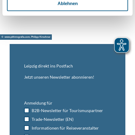
l
Ablehnen
Anreise mit dem Auto
Anreise mit öffentlichen Verkehrsmitteln
© www.pkfotografie.com, Philipp Kirschner
Leipzig direkt ins Postfach
Jetzt unseren Newsletter abonnieren!
Anmeldung für
B2B-Newsletter für Tourismuspartner
Trade-Newsletter (EN)
Informationen für Reiseveranstalter