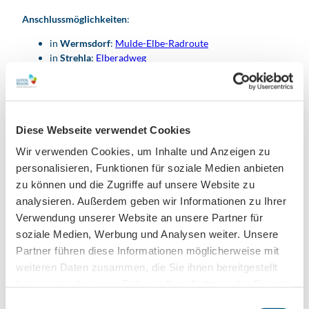
Anschlussmöglichkeiten
:
in
Wermsdorf
:
Mulde-Elbe-Radroute
in
Strehla
:
Elberadweg
bei
Trebsen:
Mulderadweg (Vereinigte Mulde)
bei
Mügeln
:
Obstland-Radroute
www.leipzig.travel/radfahren
Diese Webseite verwendet Cookies
Wir verwenden Cookies, um Inhalte und Anzeigen zu
Autor:in
personalisieren, Funktionen für soziale Medien anbieten
Christina Witt
zu können und die Zugriffe auf unsere Website zu
analysieren. Außerdem geben wir Informationen zu Ihrer
Organisation
Verwendung unserer Website an unsere Partner für
LEIPZIG REGION
soziale Medien, Werbung und Analysen weiter. Unsere
Partner führen diese Informationen möglicherweise mit
Lizenz (Stammdaten)
weiteren Daten zusammen, die Sie ihnen bereitgestellt
Christina Witt
haben oder die sie im Rahmen Ihrer Nutzung der Dienste
gesammelt haben.
E