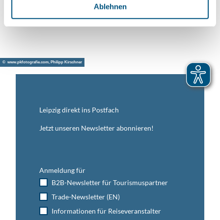
l
Ablehnen
Anreise mit dem Auto
Anreise mit öffentlichen Verkehrsmitteln
© www.pkfotografie.com, Philipp Kirschner
Leipzig direkt ins Postfach
Jetzt unseren Newsletter abonnieren!
Anmeldung für
B2B-Newsletter für Tourismuspartner
Trade-Newsletter (EN)
Informationen für Reiseveranstalter