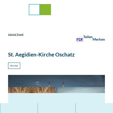
stadt Leipzig
Z
u
Suche
Menü
m
I
n
h
a
Leipzig Travel
Teilen
PDF
Merken
l
t
St. Aegidien-Kirche Oschatz
Kirche