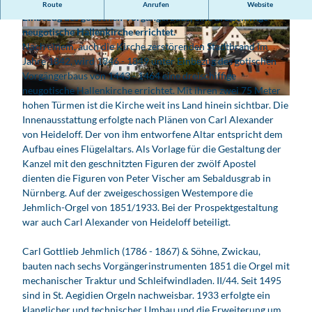
Nach einem Stadtbrand im Jahre 1842 wird, unter
Route
Anrufen
Website
Einbezug des gotischen Vorgängerbaus, eine dreischiffige
neugotische Hallenkirche errichtet.
© Philipp Herfort Photography |
CC-BY
© Philipp Herfort Photography |
CC-BY
Nach einem, auch die Kirche zerstörenden Stadtbrand im
Jahre 1842, wird 1846 - 1849 unter Einbezug des gotischen
Vorgängerbaus von 1443 - 1464 eine dreischiffige
neugotische Hallenkirche errichtet. Mit ihren zwei 75 Meter
© Philipp Herfort Photography |
CC-BY
hohen Türmen ist die Kirche weit ins Land hinein sichtbar. Die
Innenausstattung erfolgte nach Plänen von Carl Alexander
von Heideloff. Der von ihm entworfene Altar entspricht dem
Aufbau eines Flügelaltars. Als Vorlage für die Gestaltung der
Kanzel mit den geschnitzten Figuren der zwölf Apostel
dienten die Figuren von Peter Vischer am Sebaldusgrab in
Nürnberg. Auf der zweigeschossigen Westempore die
Jehmlich-Orgel von 1851/1933. Bei der Prospektgestaltung
war auch Carl Alexander von Heideloff beteiligt.
Carl Gottlieb Jehmlich (1786 - 1867) & Söhne, Zwickau,
bauten nach sechs Vorgängerinstrumenten 1851 die Orgel mit
mechanischer Traktur und Schleifwindladen. II/44. Seit 1495
sind in St. Aegidien Orgeln nachweisbar. 1933 erfolgte ein
klanglicher und technischer Umbau und die Erweiterung um