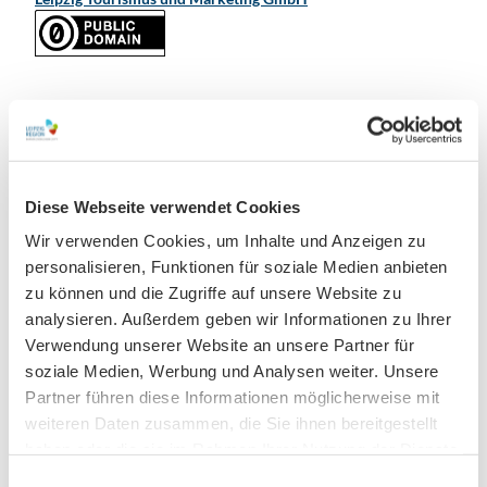
Unsere Empfehlung
Auf der Karte anschauen
Diese Webseite verwendet Cookies
Wir verwenden Cookies, um Inhalte und Anzeigen zu
CC-
personalisieren, Funktionen für soziale Medien anbieten
BY
Jehmlich-Orgel in der St. Aegidien-Kirche Oschatz
zu können und die Zugriffe auf unsere Website zu
Klangkörper & Ensemble
analysieren. Außerdem geben wir Informationen zu Ihrer
Verwendung unserer Website an unsere Partner für
soziale Medien, Werbung und Analysen weiter. Unsere
Partner führen diese Informationen möglicherweise mit
weiteren Daten zusammen, die Sie ihnen bereitgestellt
haben oder die sie im Rahmen Ihrer Nutzung der Dienste
gesammelt haben.
E