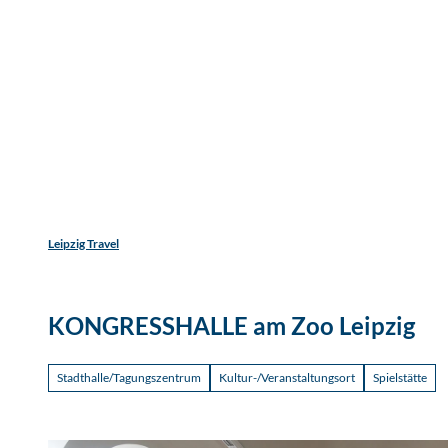
Jetzt
Z
Unterkunftsart
Erwachsene
Kinder
u
m
Entdecken
Erleben
Reisen
I
n
h
a
l
t
Leipzig Travel
KONGRESSHALLE am Zoo Leipzig
Stadthalle/Tagungszentrum
Kultur-/Veranstaltungsort
Spielstätte