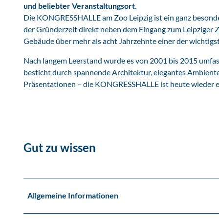
und beliebter Veranstaltungsort.
h
Die KONGRESSHALLE am Zoo Leipzig ist ein ganz besonder
a
der Gründerzeit direkt neben dem Eingang zum Leipziger Z
l
Gebäude über mehr als acht Jahrzehnte einer der wichtigst
l
e
Nach langem Leerstand wurde es von 2001 bis 2015 umfa
a
besticht durch spannende Architektur, elegantes Ambient
m
Präsentationen – die KONGRESSHALLE ist heute wieder ein
Z
o
o
L
e
Gut zu wissen
i
p
z
i
g
Allgemeine Informationen
-
V