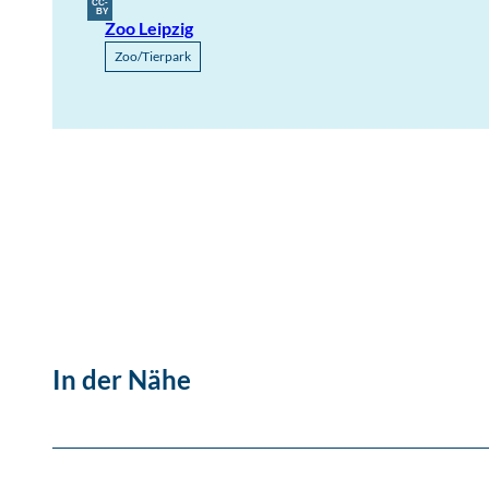
CC-
BY
Zoo Leipzig
Zoo/Tierpark
In der Nähe