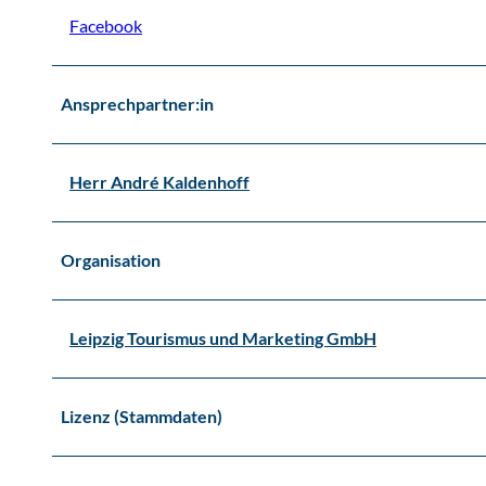
i
Facebook
p
z
i
Ansprechpartner:in
g
Herr André Kaldenhoff
Organisation
Leipzig Tourismus und Marketing GmbH
Lizenz (Stammdaten)