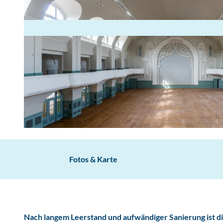
K
o
n
Fotos & Karte
g
r
e
s
Nach langem Leerstand und aufwändiger Sanierung ist
s