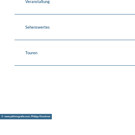
Veranstaltung
Sehenswertes
Touren
© www.pkfotografie.com, Philipp Kirschner