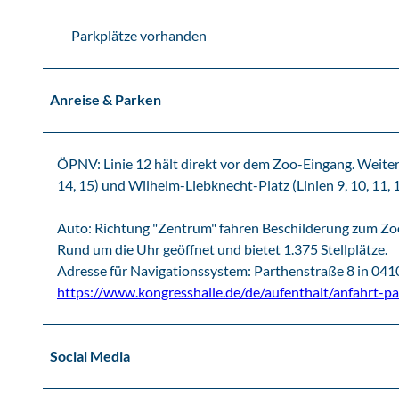
e
Parkplätze vorhanden
r
a
n
Anreise & Parken
s
t
a
ÖPNV: Linie 12 hält direkt vor dem Zoo-Eingang. Weitere 
l
14, 15) und Wilhelm-Liebknecht-Platz (Linien 9, 10, 11, 1
t
u
Auto: Richtung "Zentrum" fahren Beschilderung zum Zo
n
Rund um die Uhr geöffnet und bietet 1.375 Stellplätze.
g
Adresse für Navigationssystem: Parthenstraße 8 in 0410
e
https://www.kongresshalle.de/de/aufenthalt/anfahrt-p
n
i
n
Social Media
L
e