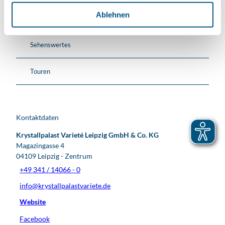
l
Ablehnen
Veranstaltung
Sehenswertes
Touren
Kontaktdaten
Krystallpalast Varieté Leipzig GmbH & Co. KG
Magazingasse 4
04109
Leipzig
- Zentrum
+49 341 / 14066 - 0
info@krystallpalastvariete.de
Website
Facebook