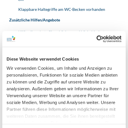
Klappbare Haltegriffe am WC-Becken vorhanden
Zusätzliche Hilfen/Angebote
Hilfen/Angebote für gehörlose und hörbehinderte
Menschen
Anreise & Parken
Diese Webseite verwendet Cookies
Mit dem ÖPNV: Die nächstgelegene Haltestelle ist Leipzig,
Wir verwenden Cookies, um Inhalte und Anzeigen zu
Wilhelm-Leuschner-Platz (S-Bahnlinien S1, S2, S3, S4, S5, S5X
personalisieren, Funktionen für soziale Medien anbieten
und Straßenbahnlinien 2, 8, 9, 10, 11, 14). Alternativ mit der
zu können und die Zugriffe auf unsere Website zu
Buslinie 89 bis Haltestelle Moritzbastei. Weitere Haltestellen
analysieren. Außerdem geben wir Informationen zu Ihrer
im näheren Umfeld: Augustusplatz, Roßplatz.
Verwendung unserer Website an unsere Partner für
Mit dem PKW: Nutzung der umliegenden Parkhäuser der
soziale Medien, Werbung und Analysen weiter. Unsere
Innenstadt, wie Parkhaus Neumarkt, CONTIPARK Parkhaus
Partner führen diese Informationen möglicherweise mit
Martin-Luther-Ring und Q-Park Augustusplatz.
weiteren Daten zusammen, die Sie ihnen bereitgestellt
https://www.krystallpalast.de/anfahrt
haben oder die sie im Rahmen Ihrer Nutzung der Dienste