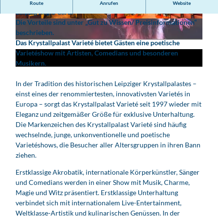
V
Das Krystallpalast Varieté ist Partner der Leipzig Card/
Route
Anrufen
Website
i
Leipzig Regio Card.
Die Vorteile sind unter „Gut zu Wissen/ Preisinformationen“
d
© www.pkfotografie.com, Philipp Kirschner |
© www.pkfotografie.com, Philipp Kirschner |
KI-optimiert |
CC-BY
KI-optimiert |
CC-BY
beschrieben.
e
Das Krystallpalast Varieté bietet Gästen eine poetische
o
Varietéshow mit Artisten, Comedians und besonderen
a
Musikern.
b
s
In der Tradition des historischen Leipziger Krystallpalastes –
p
einst eines der renommiertesten, innovativsten Varietés in
Europa – sorgt das Krystallpalast Varieté seit 1997 wieder mit
i
Eleganz und zeitgemäßer Größe für exklusive Unterhaltung.
e
Die Markenzeichen des Krystallpalast Varieté sind häufig
l
wechselnde, junge, unkonventionelle und poetische
e
Varietéshows, die Besucher aller Altersgruppen in ihren Bann
n
ziehen.
Erstklassige Akrobatik, internationale Körperkünstler, Sänger
und Comedians werden in einer Show mit Musik, Charme,
Magie und Witz präsentiert. Erstklassige Unterhaltung
verbindet sich mit internationalem Live-Entertainment,
Weltklasse-Artistik und kulinarischen Genüssen. In der