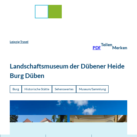
stadt Leipzig
Z
u
Suche
Menü
m
I
n
h
a
Leipzig Travel
Teilen
PDF
Merken
l
t
Landschaftsmuseum der Dübener Heide
Burg Düben
Burg
Historische Stätte
Sehenswertes
Museum/Sammlung