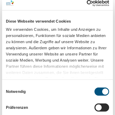
Bewegungsfläche vor dem WC-Becken min. 130x130 cm
Platz links oder rechts neben dem WC-Becken min. 80
cm
Diese Webseite verwendet Cookies
Klappbare Haltegriffe am WC-Becken vorhanden
Wir verwenden Cookies, um Inhalte und Anzeigen zu
personalisieren, Funktionen für soziale Medien anbieten
Anreise & Parken
zu können und die Zugriffe auf unsere Website zu
analysieren. Außerdem geben wir Informationen zu Ihrer
Mit dem ÖPNV: Ab Leipzig Hauptbahnhof mit der Buslinie
Verwendung unserer Website an unsere Partner für
196 bis Haltestelle Bad Düben (Mulde), Lutherstraße. Von
dort aus ca. 5 Minuten Fußweg.
soziale Medien, Werbung und Analysen weiter. Unsere
Partner führen diese Informationen möglicherweise mit
Mit dem PKW: Von Leipzig kommend über die B2 bis
weiteren Daten zusammen, die Sie ihnen bereitgestellt
Neumark in Bad Düben.
haben oder die sie im Rahmen Ihrer Nutzung der Dienste
gesammelt haben.
E
Ansprechpartner:in
Notwendig
i
Frau Franziska Heßler-Husung
n
w
Organisation
Präferenzen
i