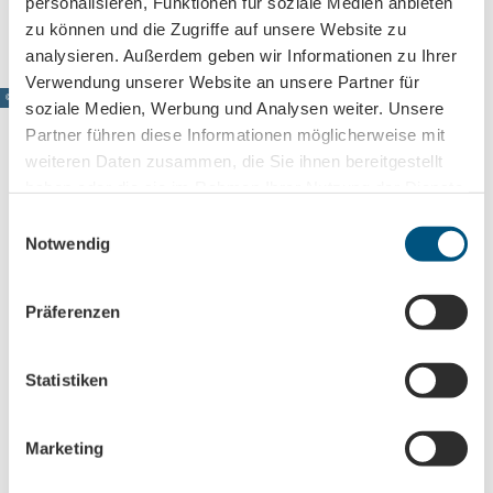
personalisieren, Funktionen für soziale Medien anbieten
Anreise mit öffentlichen Verkehrsmitteln
zu können und die Zugriffe auf unsere Website zu
analysieren. Außerdem geben wir Informationen zu Ihrer
Verwendung unserer Website an unsere Partner für
© www.pkfotografie.com, Philipp Kirschner
soziale Medien, Werbung und Analysen weiter. Unsere
Partner führen diese Informationen möglicherweise mit
weiteren Daten zusammen, die Sie ihnen bereitgestellt
haben oder die sie im Rahmen Ihrer Nutzung der Dienste
Leipzig direkt ins Postfach
gesammelt haben.
E
Notwendig
Jetzt unseren Newsletter abonnieren!
i
n
w
Präferenzen
i
Anmeldung für
l
B2B-Newsletter für Tourismuspartner
l
Statistiken
Trade-Newsletter (EN)
i
Informationen für Reiseveranstalter
g
Marketing
u
Veranstaltungstipps für die Region Leipzig
n