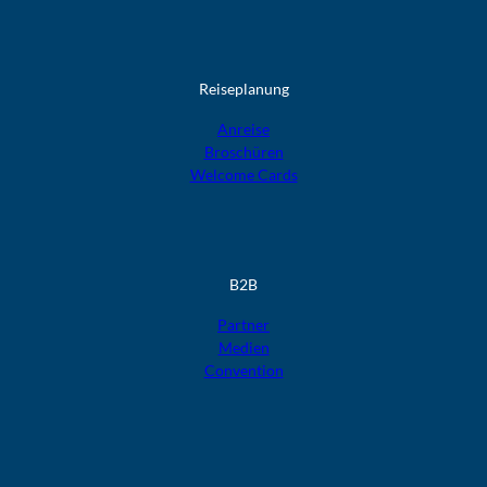
Reiseplanung
Anreise
Broschüren
Welcome Cards​​​​​​​
B2B
Partner
Medien
Convention
F
F
F
F
F
o
o
o
o
o