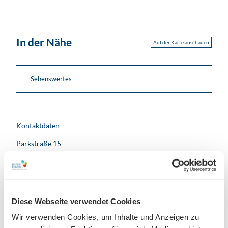
In der Nähe
Auf der Karte anschauen
Sehenswertes
Kontaktdaten
Parkstraße 15
04509
Löbnitz
+49 034208 / 789 - 0
post.loebnitz@kin-sachsen.de
Website
Diese Webseite verwendet Cookies
Wir verwenden Cookies, um Inhalte und Anzeigen zu
Anreise mit dem Auto