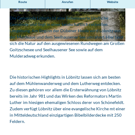
Am Beginn der Dübener Heide wird Löbnitz von der
Route
Anrufen
Website
Muldeaue und dem Seelhausener See umrahmt.
K
L
Die Gemeinde Löbnitz ist eine liebenswerte ländliche
i
u
Gemeinde und liegt in einer landschaftlich reizvollen
r
t
Umgebung. Am Beginn der Dübener Heide wird Löbnitz von
c
h
der Muldeaue und dem Seelhausener See umrahmt. Hier lässt
h
e
sich die Natur auf den ausgewiesenen Rundwegen am Großen
© www.siesing.de/, Wolfgang Siesing
e
r
Goitzschesee und Seelhausener See sowie auf dem
i
w
Mulderadweg erkunden.
n
e
L
g
&
b
Die historischen Highlights in Löbnitz lassen sich am besten
#
e
auf dem Mühlenwanderweg und dem Lutherweg entdecken.
2
i
Zu diesen gehören vor allem die Ersterwähnung von Löbnitz
4
L
bereits im Jahr 981 und das Wirken des Reformators Martin
6
&
Luther im hiesigen ehemaligen Schloss derer von Schönefeldt.
;
#
Zudem verfügt Löbnitz über eine evangelische Kirche mt einer
b
2
in Mitteldeutschland einzigartigen Bibelbilderdecke mit 250
n
4
Feldern.
i
6
t
;
z
b