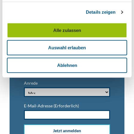
Ausflugstipps für Leipzig & Region
g
Details zeigen
s
Nachname
a
u
Alle zulassen
s
Vorname
w
Auswahl erlauben
a
h
Titel
l
Ablehnen
Anrede
E-Mail-Adresse
(Erforderlich)
Jetzt anmelden