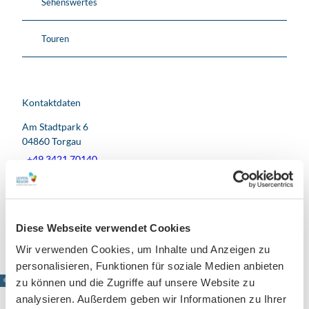
Sehenswertes
Touren
Kontaktdaten
Am Stadtpark 6
04860
Torgau
+49 3421 70140
Website
Anreise mit dem Auto
Anreise mit öffentlichen Verkehrsmitteln
Diese Webseite verwendet Cookies
Wir verwenden Cookies, um Inhalte und Anzeigen zu
personalisieren, Funktionen für soziale Medien anbieten
zu können und die Zugriffe auf unsere Website zu
© www.pkfotografie.com, Philipp Kirschner
analysieren. Außerdem geben wir Informationen zu Ihrer