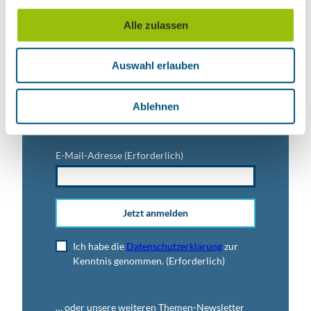
u
Alle zulassen
s
Titel
w
Auswahl erlauben
a
h
l
Anrede
Ablehnen
E-Mail-Adresse
(Erforderlich)
Jetzt anmelden
Ich habe die
Datenschutzerklärung
zur
Kenntnis genommen.
(Erforderlich)
… oder unsere weiteren Themen-Newsletter