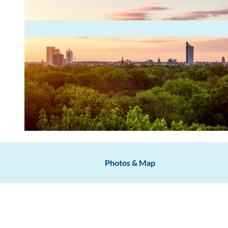
© www.pkfotografie.com, Philipp Kirschner | AI-optimized |
CC-BY
Photos & Map