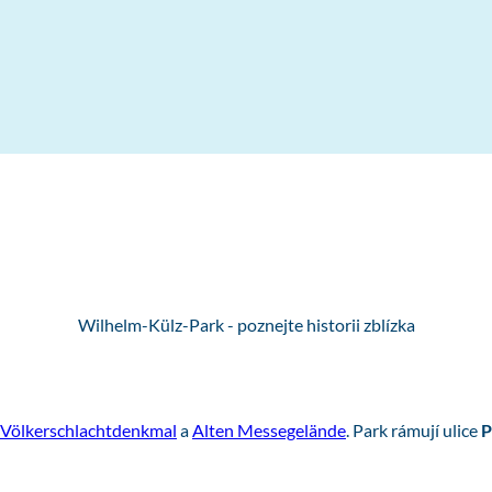
Wilhelm-Külz-Park - poznejte historii zblízka
Völkerschlachtdenkmal
a
Alten Messegelände
. Park rámují ulice
P