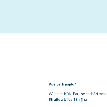
Kde park najdu?
Wilhelm-Külz-Park se nachází mezi
Straße
a
Ulice 18. října
.