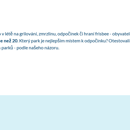
 létě na grilování, zmrzlinu, odpočinek či hraní frisbee - obyvate
ce než 20
. Který park je nejlepším místem k odpočinku? Otestovali 
h parků - podle našeho názoru.