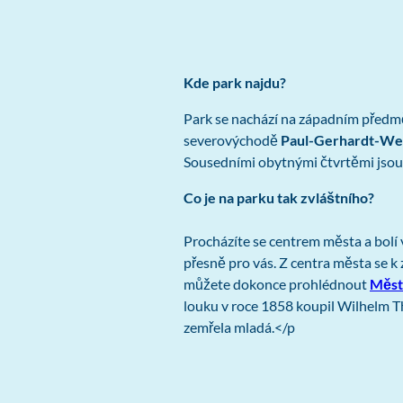
Kde park najdu?
Park se nachází na západním předmě
severovýchodě
Paul-Gerhardt-We
Sousedními obytnými čtvrtěmi jsou 
Co je na parku tak zvláštního?
Procházíte se centrem města a bolí 
přesně pro vás. Z centra města se k 
můžete dokonce prohlédnout
Měst
louku v roce 1858 koupil Wilhelm The
zemřela mladá.</p