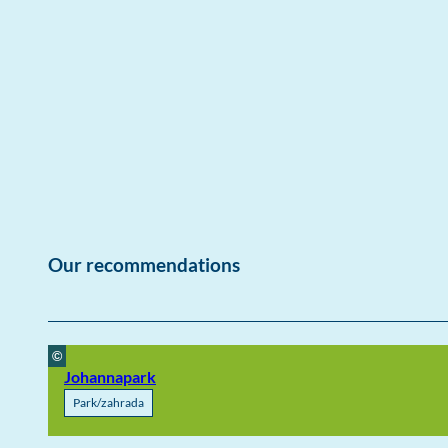
Our recommendations
©
Johannapark
Park/zahrada