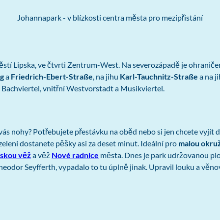
Johannapark - v blízkosti centra města pro mezipřistání
stí Lipska, ve čtvrti Zentrum-West. Na severozápadě je ohranič
g
a
Friedrich-Ebert-Straße
, na jihu
Karl-Tauchnitz-Straße
a na 
Bachviertel, vnitřní Westvorstadt a Musikviertel.
vás nohy? Potřebujete přestávku na oběd nebo si jen chcete vyjít d
zeleni dostanete pěšky asi za deset minut. Ideální pro
malou okruž
skou věž
a věž
Nové radnice
města. Dnes je park udržovanou pl
odor Seyfferth, vypadalo to tu úplně jinak. Upravil louku a věnova