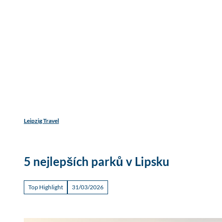
Find acco
T
Accommodation types
Adults
Children
o
c
Objevujte
Zažít
Cestování
o
n
t
e
n
t
Leipzig Travel
5 nejlepších parků v Lipsku
Top Highlight
31/03/2026