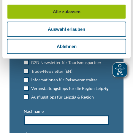
a
u
Alle zulassen
s
Leipzig direkt ins Postfach
w
Auswahl erlauben
Jetzt unseren Newsletter abonnieren!
a
h
l
Ablehnen
Anmeldung für
B2B-Newsletter für Tourismuspartner
Trade-Newsletter (EN)
Informationen für Reiseveranstalter
Veranstaltungstipps für die Region Leipzig
Ausflugstipps für Leipzig & Region
Nachname