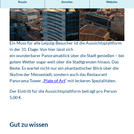
Vom Dach des Leipziger City-Hochhauses die Stadt von oben
Route
Anrufen
Website
entdecken − ein Aus- und Anblick, der sich lohnt.
City-Hochhaus, Uniriese, Weisheitszahn, Panorama-Tower:
© www.pkfotografie.com, Philipp Kirschner |
© www.pkfotografie.com, Philipp Kirschner |
KI-optimiert
KI-optimiert |
CC-BY
Das höchste Bürogebäude und Wahrzeichen der Stadt Leipzig
hat viele Namen. Mit 142,5 Metern ist es das zweithöchste
Hochhaus der neuen Bundesländer.
Ein Muss für alle Leipzig-Besucher ist die Aussichtsplattform
© www.pkfotografie.com, Philipp Kirschner | KI-optimiert |
CC-BY
in der 31. Etage. Von hier lässt sich
ein wunderbarer Panoramablick über die Stadt genießen ­− bei
gutem Wetter sogar weit über die Stadtgrenzen hinaus. Das
Beste: Es wartet nicht nur ein phantastischer Blick über die
Skyline der Messestadt, sondern auch das Restaurant
Panorama Tower „
Plate of Art
“ mit leckeren Spezialitäten.
Der Eintritt für die Aussichtsplattform beträgt pro Person
5,00 €.
Gut zu wissen