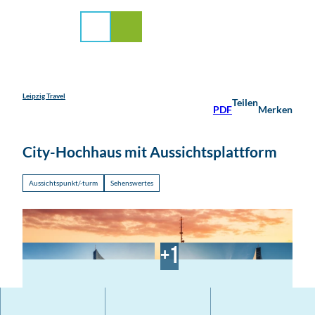
stadt Leipzig
Z
u
Suche
Menü
m
I
n
h
a
Leipzig Travel
Teilen
PDF
Merken
l
t
City-Hochhaus mit Aussichtsplattform
Aussichtspunkt/-turm
Sehenswertes