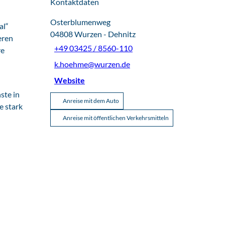
Kontaktdaten
Osterblumenweg
al“
04808
Wurzen
- Dehnitz
eren
+49 03425 / 8560-110
re
k.hoehme@wurzen.de
Website
ste in
Anreise mit dem Auto
e stark
Anreise mit öffentlichen Verkehrsmitteln