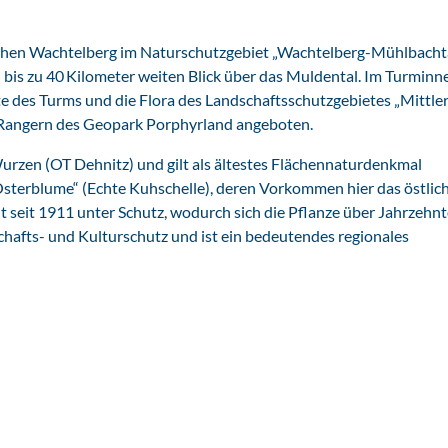
ohen Wachtelberg im Naturschutzgebiet „Wachtelberg-Mühlbacht
bis zu 40 Kilometer weiten Blick über das Muldental. Im Turminn
te des Turms und die Flora des Landschaftsschutzgebietes „Mittle
Rangern des Geopark Porphyrland angeboten.
urzen (OT Dehnitz) und gilt als ältestes Flächennaturdenkmal
sterblume“ (Echte Kuhschelle), deren Vorkommen hier das östlich
ht seit 1911 unter Schutz, wodurch sich die Pflanze über Jahrzehnt
chafts- und Kulturschutz und ist ein bedeutendes regionales