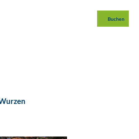
 buchen
B2B
Podcast
Blog
Buchen
Suche
 Wurzen