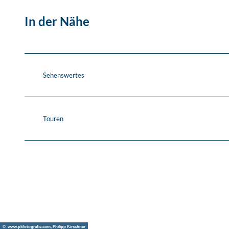
In der Nähe
Sehenswertes
Touren
© www.pkfotografie.com, Philipp Kirschner