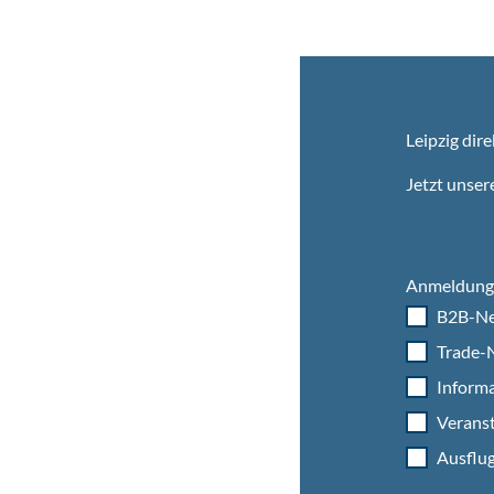
Leipzig dire
Jetzt unser
Anmeldung 
B2B-Ne
Trade-N
Informa
Veranst
Ausflug