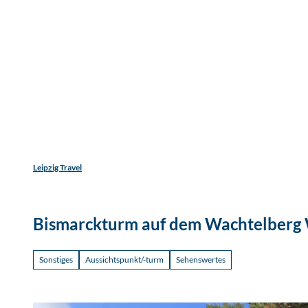
Jetzt
Z
Unterkunftsart
Erwachsene
Kinder
u
m
Entdecken
Erleben
Reisen
I
n
h
a
l
t
Leipzig Travel
Bismarckturm auf dem Wachtelberg
Sonstiges
Aussichtspunkt/-turm
Sehenswertes