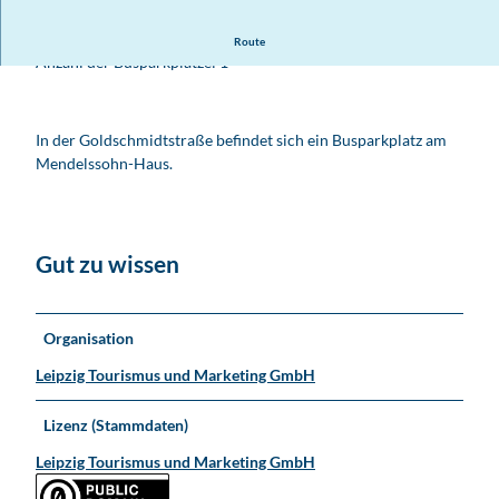
Parken in der Nähe der Stadtmitte - Mendelssohn-Haus
Route
Anzahl der Busparkplätze: 1
In der Goldschmidtstraße befindet sich ein Busparkplatz am
Mendelssohn-Haus.
Gut zu wissen
Organisation
Leipzig Tourismus und Marketing GmbH
Lizenz (Stammdaten)
Leipzig Tourismus und Marketing GmbH