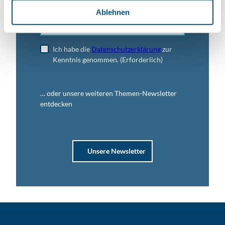
l
Ablehnen
Jetzt anmelden
Ich habe die
Datenschutzerklärung
zur
Kenntnis genommen.
(Erforderlich)
… oder unsere weiteren Themen-Newsletter
entdecken
Unsere Newsletter