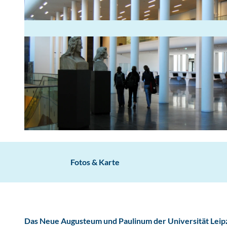
U
n
i
Fotos & Karte
v
e
r
s
Das Neue Augusteum und Paulinum der Universität Leipz
i