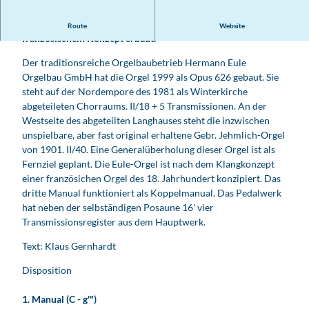
u
l
Die Eule-Orgel in der Stadtkirche St. Wenceslai wurde nach
Route
Website
e
französischem Konzept erbaut.
-
O
Der traditionsreiche Orgelbaubetrieb Hermann Eule
r
Orgelbau GmbH hat die Orgel 1999 als Opus 626 gebaut. Sie
g
steht auf der Nordempore des 1981 als Winterkirche
e
abgeteileten Chorraums. II/18 + 5 Transmissionen. An der
l
Westseite des abgeteilten Langhauses steht die inzwischen
i
unspielbare, aber fast original erhaltene Gebr. Jehmlich-Orgel
n
von 1901. II/40. Eine Generalüberholung dieser Orgel ist als
d
Fernziel geplant. Die Eule-Orgel ist nach dem Klangkonzept
e
einer französichen Orgel des 18. Jahrhundert konzipiert. Das
r
dritte Manual funktioniert als Koppelmanual. Das Pedalwerk
S
hat neben der selbständigen Posaune 16' vier
t
Transmissionsregister aus dem Hauptwerk.
.
Text: Klaus Gernhardt
W
e
Disposition
n
c
1. Manual (C - g'")
e