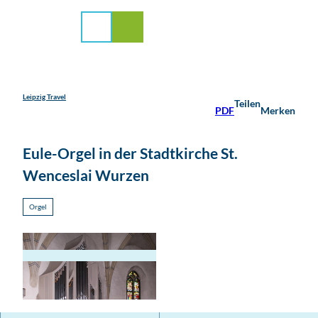
stadt Leipzig
Z
u
Suche
Menü
m
I
n
h
a
Leipzig Travel
Teilen
PDF
Merken
l
t
Eule-Orgel in der Stadtkirche St.
Wenceslai Wurzen
Orgel
E