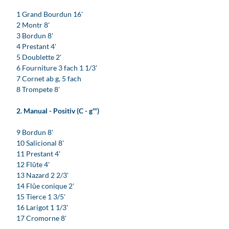
s
1 Grand Bourdun 16'
l
2 Montr 8'
a
3 Bordun 8'
i
4 Prestant 4'
K
5 Doublette 2'
i
6 Fourniture 3 fach 1 1/3'
r
7 Cornet ab g, 5 fach
c
8 Trompete 8'
h
e
2. Manual - Positiv (C - g'")
i
n
9 Bordun 8'
W
10 Salicional 8'
u
11 Prestant 4'
r
12 Flûte 4'
z
13 Nazard 2 2/3'
e
14 Flûe conique 2'
n
15 Tierce 1 3/5'
©
16 Larigot 1 1/3'
D
17 Cromorne 8'
i