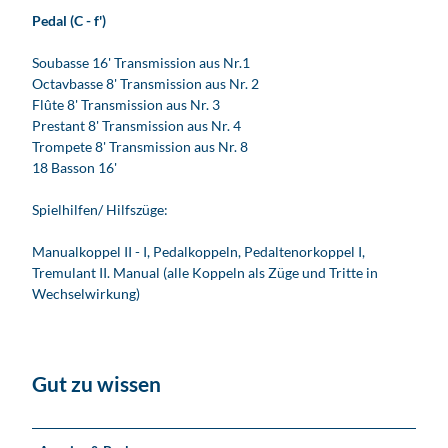
e
Pedal (C - f')
t
e
Soubasse 16' Transmission aus Nr.1
r
Octavbasse 8' Transmission aus Nr. 2
W
Flûte 8' Transmission aus Nr. 3
a
Prestant 8' Transmission aus Nr. 4
d
Trompete 8' Transmission aus Nr. 8
e
18 Basson 16'
w
i
Spielhilfen/ Hilfszüge:
t
z
Manualkoppel II - I, Pedalkoppeln, Pedaltenorkoppel I,
Tremulant II. Manual (alle Koppeln als Züge und Tritte in
Wechselwirkung)
Gut zu wissen