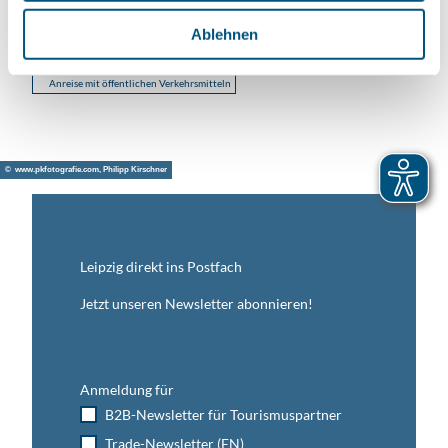
h
l
Website
Ablehnen
Anreise mit dem Auto
Anreise mit öffentlichen Verkehrsmitteln
© www.pkfotografie.com, Philipp Kirschner
Leipzig direkt ins Postfach
Jetzt unseren Newsletter abonnieren!
Anmeldung für
B2B-Newsletter für Tourismuspartner
Trade-Newsletter (EN)