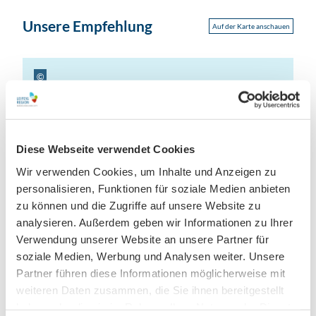
Unsere Empfehlung
Auf der Karte anschauen
©
Ringelnatz-Geburtshaus Wurzen
Kulturzentrum
©
Diese Webseite verwendet Cookies
Jehmlich-Orgel im Dom St. Marien Wurzen
Wir verwenden Cookies, um Inhalte und Anzeigen zu
Orgel
personalisieren, Funktionen für soziale Medien anbieten
zu können und die Zugriffe auf unsere Website zu
Wurzen
analysieren. Außerdem geben wir Informationen zu Ihrer
Historische Stätte
Verwendung unserer Website an unsere Partner für
soziale Medien, Werbung und Analysen weiter. Unsere
Mehr anzeigen
Partner führen diese Informationen möglicherweise mit
weiteren Daten zusammen, die Sie ihnen bereitgestellt
haben oder die sie im Rahmen Ihrer Nutzung der Dienste