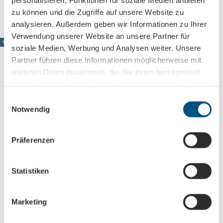
personalisieren, Funktionen für soziale Medien anbieten
zu können und die Zugriffe auf unsere Website zu
analysieren. Außerdem geben wir Informationen zu Ihrer
Verwendung unserer Website an unsere Partner für
© www.pkfotografie.com, Philipp Kirschner
soziale Medien, Werbung und Analysen weiter. Unsere
Partner führen diese Informationen möglicherweise mit
weiteren Daten zusammen, die Sie ihnen bereitgestellt
haben oder die sie im Rahmen Ihrer Nutzung der Dienste
Leipzig direkt ins Postfach
gesammelt haben.
E
Jetzt unseren Newsletter abonnieren!
Notwendig
i
n
w
Präferenzen
i
Anmeldung für
l
B2B-Newsletter für Tourismuspartner
l
Statistiken
Trade-Newsletter (EN)
i
Informationen für Reiseveranstalter
g
Marketing
u
Veranstaltungstipps für die Region Leipzig
n
Ausflugstipps für Leipzig & Region