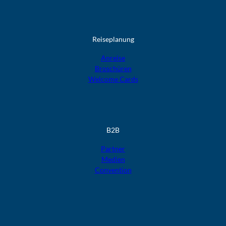
Reiseplanung
Anreise
Broschüren
Welcome Cards​​​​​​​
B2B
Partner
Medien
Convention
F
F
F
F
F
o
o
o
o
o