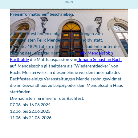
Das Bachfest ist Partner der Leipzig Card / Leipzig Regio Card.
Route
Die Preisvorteile sind unter „Gut zu Wissen/ Weitere
Preisinformationen“ beschrieben.
Zum Bachfest finden einige Veranstaltungen zum
Komponisten Felix Mendelssohn Bartholdy statt.
© www.pkfotografie.com, Philipp Kirschner | KI-optimiert
11. März 1829, führte die Berliner Singakademie unter der
Leitung des Leipziger Komponisten
Felix Mendelssohn
Bartholdy
die Matthäuspassion von
Johann Sebastian Bach
© www.robinkunzfotografie.de, Robin Kunz
auf. Mendelssohn gilt seitdem als "Wiederentdecker" von
Bachs Meisterwerk. In diesem Sinne werden innerhalb des
Bachfestes einige Veranstaltungen Mendelssohn gewidmet,
die im Gewandhaus zu Leipzig oder dem Mendelssohn Haus
stattfinden.
Die nächsten Termine für das Bachfest:
07.06. bis 16.06.2024
12.06. bis 22.06.2025
11.06. bis 21.06. 2026