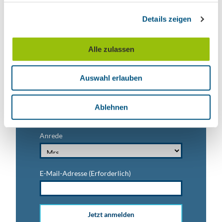
g
Details zeigen
s
Nachname
a
u
Alle zulassen
s
Vorname
w
Auswahl erlauben
a
h
Titel
l
Ablehnen
Anrede
E-Mail-Adresse
(Erforderlich)
Jetzt anmelden