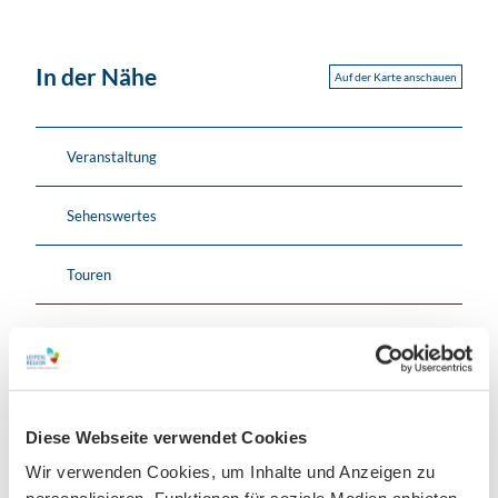
In der Nähe
Auf der Karte anschauen
Veranstaltung
Sehenswertes
Touren
Kontaktdaten
Augustusplatz 8
Diese Webseite verwendet Cookies
04109
Leipzig
Wir verwenden Cookies, um Inhalte und Anzeigen zu
Anreise mit dem Auto
Anreise mit öffentlichen Verkehrsmitteln