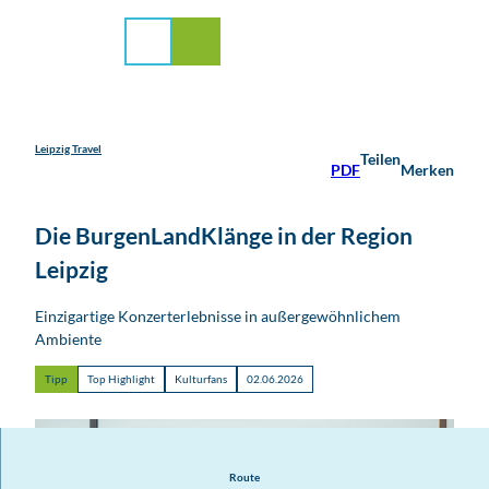
stadt Leipzig
Z
u
Suche
Menü
m
I
n
h
a
Leipzig Travel
Teilen
PDF
Merken
l
t
Die BurgenLandKlänge in der Region
Leipzig
Einzigartige Konzerterlebnisse in außergewöhnlichem
Ambiente
Tipp
Top Highlight
Kulturfans
02.06.2026
Route