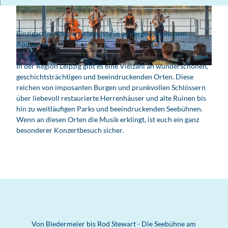
Einzigartige Konzerterlebnisse in außergewöhnlichem
Ambiente
In der Region Leipzig gibt es eine Vielzahl an wunderschönen,
© Haynaer Strandverein e.V. , Maximilian Zwiener
geschichtsträchtigen und beeindruckenden Orten. Diese
reichen von imposanten Burgen und prunkvollen Schlössern
über liebevoll restaurierte Herrenhäuser und alte Ruinen bis
hin zu weitläufigen Parks und beeindruckenden Seebühnen.
Wenn an diesen Orten die Musik erklingt, ist euch ein ganz
besonderer Konzertbesuch sicher.
Von Biedermeier bis Rod Stewart - Die Seebühne am