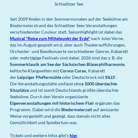
Schladitzer See
Seit 2009 finden in den Sommermonaten auf der Seebühne am
Biedermeierstrand des Schladitzer Sees Veranstaltungen
verschiedenster Couleur statt. Saisonhighlight ist dabei das
Musical "Reise zum Mittelpunkt der Erde"
nach Jules Verne,
das im August gespielt wird, aber auch Theateraufführungen,
Orchester- und Bandkonzerte verschiedener Genres, Kabarett
oder mehrtägige Festivals sind dabei. 2026 sind das z. B. die
Sommerklassik am See der Sächsischen Bläserphilharmonie
,
keltische Klangwelten mit
Corvus Corax
, Kabarett
der
Leipziger Pfeffermühle
oder Deutschrock mit
SILLY
.
Die Veranstaltungsstätte umfasst
circa 1000 überdachte
Sitzplätze
und ist somit Deutschlands größte überdachte
Seebühne. Durch den Verein organisierte
Eigenveranstaltungen mit historischem Flair
ergänzen das
Programm. Dabei wird die
Biedermeierzeit
auf amüsante
Weise vorgestellt und gezeigt, dass damals nicht alles
Gemütlichkeit und Spießertum war.
Tickets und weitere Infos gibt's
hier
.