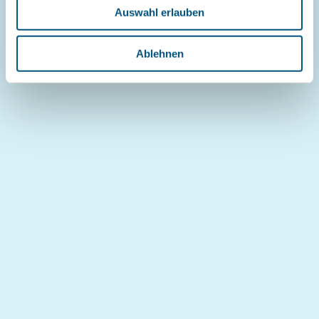
Auswahl erlauben
a
h
l
Ablehnen