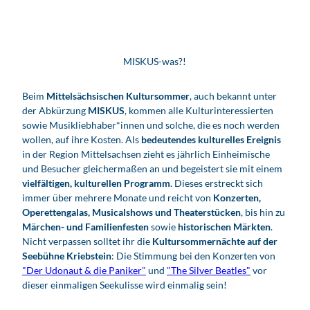
MISKUS-was?!
Beim
Mittelsächsischen Kultursommer
, auch bekannt unter
der Abkürzung
MISKUS
, kommen alle Kulturinteressierten
sowie Musikliebhaber*innen und solche, die es noch werden
wollen, auf ihre Kosten. Als
bedeutendes kulturelles Ereignis
in der Region Mittelsachsen zieht es jährlich Einheimische
und Besucher gleichermaßen an und begeistert sie mit einem
vielfältigen, kulturellen Programm
. Dieses erstreckt sich
immer über mehrere Monate und reicht von
Konzerten,
Operettengalas, Musicalshows und Theaterstücken
, bis hin zu
Märchen- und Familienfesten
sowie
historischen Märkten
.
Nicht verpassen solltet ihr die
Kultursommernächte auf der
Seebühne Kriebstein
: Die Stimmung bei den Konzerten von
"Der Udonaut & die Paniker"
und
"The Silver Beatles"
vor
dieser einmaligen Seekulisse wird einmalig sein!