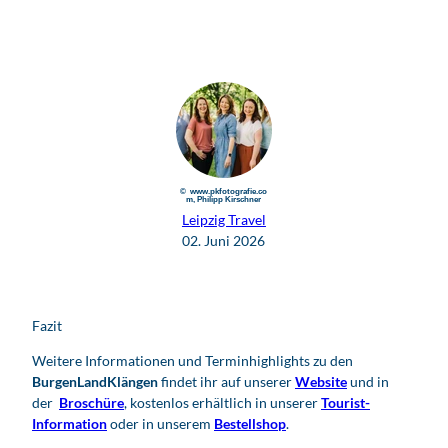
© www.pkfotografie.co
m, Philipp Kirschner
Leipzig Travel
02. Juni 2026
Fazit
Weitere Informationen und Terminhighlights zu den
BurgenLandKlängen
findet ihr auf unserer
Website
und in
der
Broschüre
, kostenlos erhältlich in unserer
Tourist-
Information
oder in unserem
Bestellshop
.