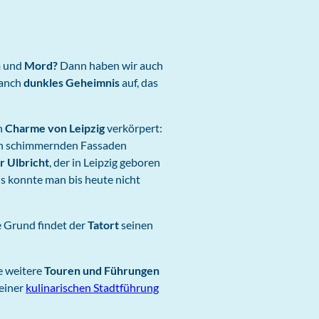
n
und
Mord?
Dann haben wir auch
anch
dunkles Geheimnis
auf, das
en
Charme von Leipzig
verkörpert:
ich schimmernden Fassaden
r Ulbricht
, der in Leipzig geboren
is konnte man bis heute nicht
e Grund findet der
Tatort
seinen
he weitere
Touren und Führungen
einer
kulinarischen Stadtführung