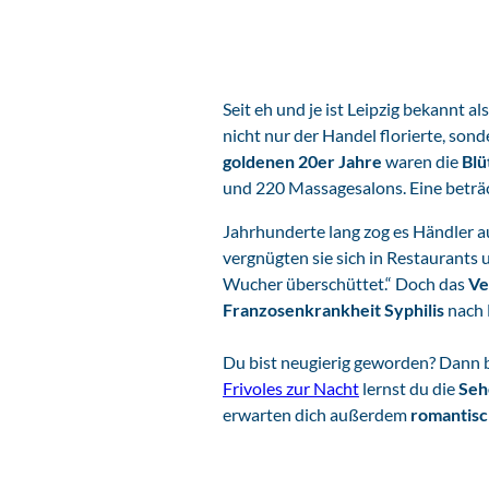
Seit eh und je ist Leipzig bekannt al
nicht nur der Handel florierte, son
goldenen 20er Jahre
waren die
Blü
und 220 Massagesalons. Eine beträc
Jahrhunderte lang zog es Händler a
vergnügten sie sich in Restaurants u
Wucher überschüttet.“ Doch das
Ve
Franzosenkrankheit Syphilis
nach 
Du bist neugierig geworden? Dann b
Frivoles zur Nacht
lernst du die
Seh
erwarten dich außerdem
romantisc