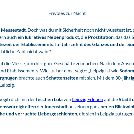
Frivoles zur Nacht
s
Messestadt
. Doch was du mit Sicherheit noch nicht wusstest ist
dern auch ein
lukratives Nebenprodukt
, die
Prostitution
, das das 
tezeit der Etablissements
. Im
Jahrzehnt des Glanzes und der S
htliche Zahl, nicht wahr?
uf die Messe, um dort gute Geschäfte zu machen. Nach dem Abschl
nd Etablissements. Wie Luther einst sagte: „Leipzig ist wie
Sodom
rgnügen
brachte auch
Schattenseiten
mit sich. Mit dem
30-jähri
Leipzig.
egib dich mit der
feschen Lola
von
Leipzig Erleben
auf die
Stadtf
enswürdigkeiten
der
Innenstadt
aus einem ganz
neuen Blickwin
he und verruchte Liebesgeschichten
, die sich in Leipzig zutrugen