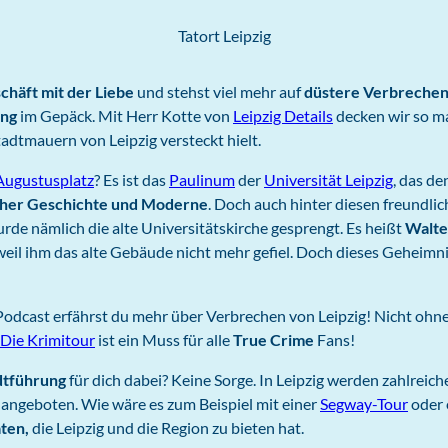
Tatort Leipzig
chäft mit der Liebe
und stehst viel mehr auf
düstere Verbreche
ung
im Gepäck. Mit Herr Kotte von
Leipzig Details
decken wir so m
tadtmauern von Leipzig versteckt hielt.
Augustusplatz
? Es ist das
Paulinum
der
Universität Leipzig
, das d
icher Geschichte und Moderne
. Doch auch hinter diesen freundl
de nämlich die alte Universitätskirche gesprengt. Es heißt
Walte
 weil ihm das alte Gebäude nicht mehr gefiel. Doch dieses Geheimn
 Podcast erfährst du mehr über Verbrechen von Leipzig! Nicht ohn
- Die Krimitour
ist ein Muss für alle
True Crime
Fans!
dtführung
für dich dabei? Keine Sorge. In Leipzig werden zahlreic
angeboten. Wie wäre es zum Beispiel mit einer
Segway-Tour
oder 
ten,
die Leipzig und die Region zu bieten hat.