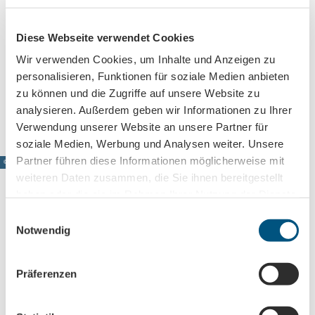
Diese Webseite verwendet Cookies
Wir verwenden Cookies, um Inhalte und Anzeigen zu
personalisieren, Funktionen für soziale Medien anbieten
zu können und die Zugriffe auf unsere Website zu
analysieren. Außerdem geben wir Informationen zu Ihrer
Verwendung unserer Website an unsere Partner für
© ww
w.pkf
soziale Medien, Werbung und Analysen weiter. Unsere
otogr
afie.c
om, P
Partner führen diese Informationen möglicherweise mit
hilipp
© www.pkfotografie.com, Philipp Kirschner
Kirsc
hner
weiteren Daten zusammen, die Sie ihnen bereitgestellt
Spa & bien-être
Oasis de spa et de bien-être à Leipzig et dans la région
haben oder die sie im Rahmen Ihrer Nutzung der Dienste
gesammelt haben.
E
Leipzig directement dans votre boîte mail
Notwendig
i
n
Abonnez-vous maintenant à notre newsletter !
w
Präferenzen
i
l