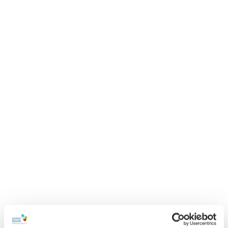
© ww
w.pkf
otogr
afie.c
om, P
hilipp
Kirsc
hner
Sports nautiques
Voile, surf, plongée, pêche, etc.
Piscines
Choisissez parmi de nombreuses piscines à Leipzig et dans la région