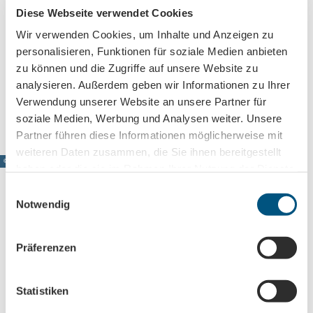
Diese Webseite verwendet Cookies
Wir verwenden Cookies, um Inhalte und Anzeigen zu
personalisieren, Funktionen für soziale Medien anbieten
zu können und die Zugriffe auf unsere Website zu
analysieren. Außerdem geben wir Informationen zu Ihrer
Verwendung unserer Website an unsere Partner für
soziale Medien, Werbung und Analysen weiter. Unsere
Partner führen diese Informationen möglicherweise mit
© Lik
as Dill
er, Ja
weiteren Daten zusammen, die Sie ihnen bereitgestellt
zzclu
b Lei
pzig
© www.pkfotografie.com, Philipp Kirschner
haben oder die sie im Rahmen Ihrer Nutzung der Dienste
e.V.
Autres festivals
gesammelt haben.
E
Choisir parmi de nombreux concerts et événements
Notwendig
i
n
Leipzig directement dans votre boîte mail
w
Präferenzen
Abonnez-vous maintenant à notre newsletter !
i
l
l
Statistiken
i