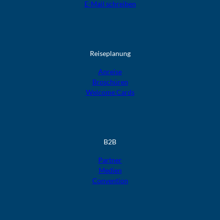
E-Mail schreiben
Reiseplanung
Anreise
Broschüren
Welcome Cards​​​​​​​
B2B
Partner
Medien
Convention
F
F
F
F
F