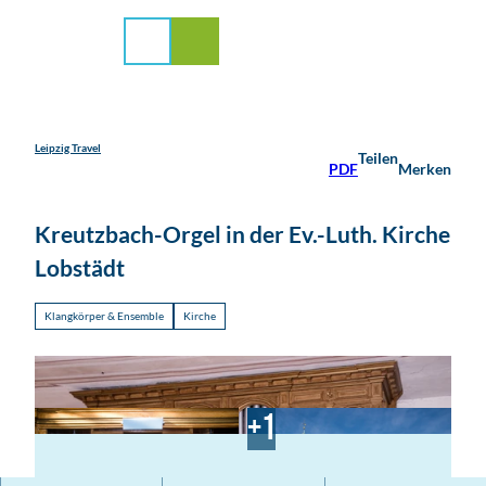
stadt Leipzig
Z
u
Suche
Menü
m
I
n
h
a
Leipzig Travel
Teilen
PDF
Merken
l
t
Kreutzbach-Orgel in der Ev.-Luth. Kirche
Lobstädt
Klangkörper & Ensemble
Kirche