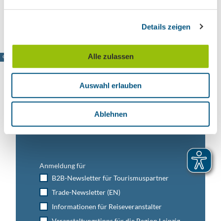
n
Anreise mit dem Auto
g
Anreise mit öffentlichen Verkehrsmitteln
Details zeigen
s
a
u
Alle zulassen
© www.pkfotografie.com, Philipp Kirschner
s
w
Auswahl erlauben
a
h
Leipzig direkt ins Postfach
l
Ablehnen
Jetzt unseren Newsletter abonnieren!
Anmeldung für
B2B-Newsletter für Tourismuspartner
Trade-Newsletter (EN)
Informationen für Reiseveranstalter
Veranstaltungstipps für die Region Leipzig