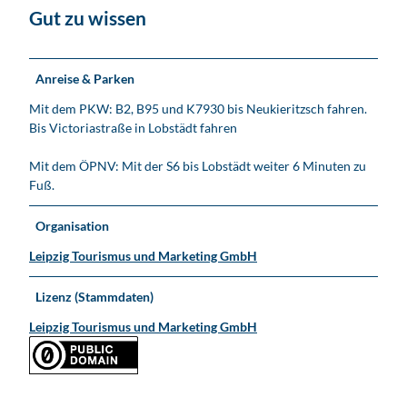
e
Gut zu wissen
r
K
i
r
Anreise & Parken
c
Mit dem PKW: B2, B95 und K7930 bis Neukieritzsch fahren.
h
Bis Victoriastraße in Lobstädt fahren
e
L
Mit dem ÖPNV: Mit der S6 bis Lobstädt weiter 6 Minuten zu
o
Fuß.
b
s
Organisation
t
ä
Leipzig Tourismus und Marketing GmbH
d
t
Lizenz (Stammdaten)
Leipzig Tourismus und Marketing GmbH