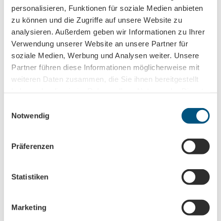
personalisieren, Funktionen für soziale Medien anbieten
zu können und die Zugriffe auf unsere Website zu
analysieren. Außerdem geben wir Informationen zu Ihrer
Verwendung unserer Website an unsere Partner für
In der Nähe
soziale Medien, Werbung und Analysen weiter. Unsere
Auf der Karte anschauen
Partner führen diese Informationen möglicherweise mit
weiteren Daten zusammen, die Sie ihnen bereitgestellt
Sehenswertes
haben oder die sie im Rahmen Ihrer Nutzung der Dienste
gesammelt haben.
E
Notwendig
i
n
Kontaktdaten
w
Präferenzen
Victoriastraße 21
i
04575
Neukieritzsch
- Lobstädt
l
+49 034342 / 5136 - 0
l
Statistiken
i
kg.lobstaedt_neukieritzsch@evlks.de
g
Website
Marketing
u