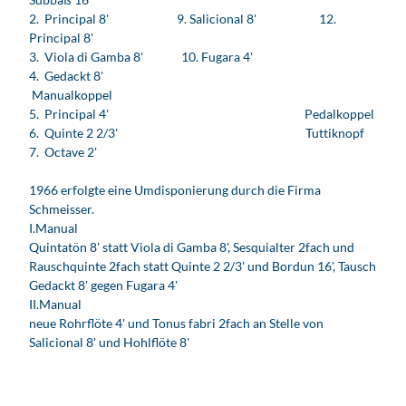
e
2. Principal 8' 9. Salicional 8' 12.
r
Principal 8'
K
3. Viola di Gamba 8' 10. Fugara 4'
r
4. Gedackt 8'
e
Manualkoppel
u
5. Principal 4' Pedalkoppel
t
6. Quinte 2 2/3' Tuttiknopf
z
7. Octave 2'
b
a
1966 erfolgte eine Umdisponierung durch die Firma
c
Schmeisser.
h
I.Manual
-
Quintatön 8' statt Viola di Gamba 8', Sesquialter 2fach und
O
Rauschquinte 2fach statt Quinte 2 2/3' und Bordun 16', Tausch
r
Gedackt 8' gegen Fugara 4'
g
II.Manual
e
neue Rohrflöte 4' und Tonus fabri 2fach an Stelle von
l
Salicional 8' und Hohlflöte 8'
i
n
d