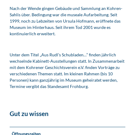
m
g
g
m
Nach der Wende gingen Gebäude und Sammlung an Kohren-
B
S
l
Sahlis über. Bedingung war die museale Aufarbeitung. Seit
i
t
u
1999, noch zu Lebzeiten von Ursula Hofmann, eröffnete das
e
a
n
Museum im Hinterhaus. Seit ihrem Tod 2001 wurde es
d
n
g
kontinuierlich erweitert.
e
d
v
r
e
o
m
s
m
e
a
Unter dem Titel „Aus Rudl’s Schubladen…“ finden jährlich
M
i
m
wechselnde Kabinett-Ausstellungen statt. In Zusammenarbeit
a
e
t
mit dem Kohrener Geschichtsverein e.V. finden Vorträge zu
r
r
verschiedenen Themen statt. Im kleinen Rahmen (bis 10
k
z
Personen) kann ganzjährig im Museum geheiratet werden,
t
i
Termine vergibt das Standesamt Frohburg.
m
m
e
r
Gut zu wissen
Öffnungszeiten