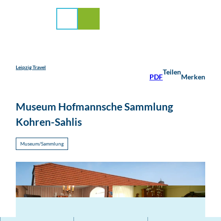
stadt Leipzig
Z
u
Suche
Menü
m
I
n
h
a
Leipzig Travel
Teilen
PDF
Merken
l
t
Museum Hofmannsche Sammlung
Kohren-Sahlis
Museum/Sammlung