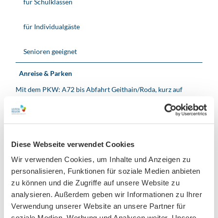
für Schulklassen
für Individualgäste
Senioren geeignet
Anreise & Parken
Mit dem PKW: A72 bis Abfahrt Geithain/Roda, kurz auf
Rodaer Dorfstraße/B7, Schilder Richtung Kohren-Sahlis
folgen
Parkplätze: Kohrener Markt (mit Parkscheibe), Montottone
Platz (gebührenpflichtig)
Diese Webseite verwendet Cookies
Wir verwenden Cookies, um Inhalte und Anzeigen zu
Mit dem ÖPNV: Mit der S3 bis Frohburg weiter mit der
personalisieren, Funktionen für soziale Medien anbieten
Buslinie 265 bis Kohren-Sahlis, Busplatz.
zu können und die Zugriffe auf unsere Website zu
Organisation
analysieren. Außerdem geben wir Informationen zu Ihrer
Verwendung unserer Website an unsere Partner für
Leipzig Tourismus und Marketing GmbH
soziale Medien, Werbung und Analysen weiter. Unsere