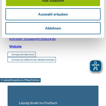
Alle zulassen
s
w
Kontaktdaten
Auswahl erlauben
a
Kohrener Markt 8
h
04654
Frohburg
l
Ablehnen
+49 (0)34344 / 61547
kohrener-museen@frohburg.de
Website
Anreise mit dem Auto
Anreise mit öffentlichen Verkehrsmitteln
© www.pkfotografie.com, Philipp Kirschner
Leipzig direkt ins Postfach