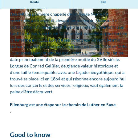
Découvrez l'église dans laquelle Martin Luther a prononcé
Route
Call
plusieurs sermons !
Dès 940, la première chapelle de la Vierge Marie fut
construite à cet endroit, devant les portes du château. La
construction d'une église-halle à trois nefs de style gothique
tardif a eu lieu à partir de 1516 et s'est achevée au plus fort de
la Réforme en 1522. Lors de ses nombreux séjours, Martin
© Schmidt/punctum |
CC-BY
Luther y a prêché à plusieurs reprises - en 1522, 1536 et 1545
- comme en témoignent les documents. L'intérieur de l'église
date principalement de la première moitié du XVIIe siècle.
© www.leipzig.travel, Selina Jendrossek
L'orgue de Conrad Geißler, de grande valeur historique et
d'une taille remarquable, avec une façade néogothique, qui a
trouvé sa place ici en 1864 et qui résonne encore aujourd'hui
lors des concerts et des services religieux, vaut également la
peine d'être découvert.
Eilenburg est une étape sur le chemin de Luther en Saxe.
.
Good to know