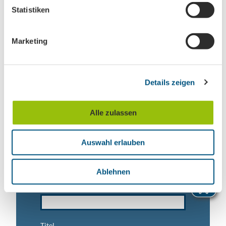
Abonnez-vous maintenant à notre newsletter !
l
Statistiken
i
g
Marketing
u
Anmeldung für
n
B2B-Newsletter für Tourismuspartner
g
Trade-Newsletter (EN)
Details zeigen
s
a
Informationen für Reiseveranstalter
u
Veranstaltungstipps für die Region Leipzig
Alle zulassen
s
Ausflugstipps für Leipzig & Region
w
Auswahl erlauben
a
Nachname
h
l
Ablehnen
Vorname
Titel