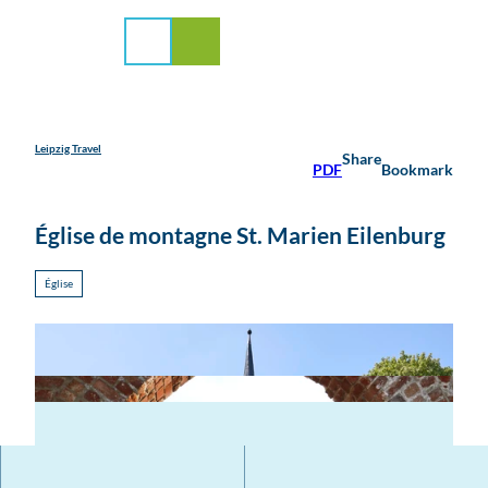
médias
T
o
Search
Menu
c
o
n
t
e
Leipzig Travel
Share
PDF
Bookmark
n
t
Église de montagne St. Marien Eilenburg
Église