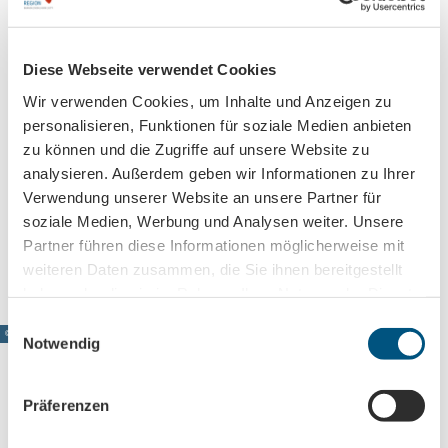
Diese Webseite verwendet Cookies
Contact
Wir verwenden Cookies, um Inhalte und Anzeigen zu
Marienstraße
personalisieren, Funktionen für soziale Medien anbieten
04838
Eilenburg
zu können und die Zugriffe auf unsere Website zu
03423 602056
analysieren. Außerdem geben wir Informationen zu Ihrer
rinckart-gemeinde-eilenburg@t-online.de
Verwendung unserer Website an unsere Partner für
soziale Medien, Werbung und Analysen weiter. Unsere
Travel by car
Partner führen diese Informationen möglicherweise mit
Travel by public transport
weiteren Daten zusammen, die Sie ihnen bereitgestellt
haben oder die sie im Rahmen Ihrer Nutzung der Dienste
gesammelt haben.
E
© www.pkfotografie.com, Philipp Kirschner
Notwendig
i
n
w
Präferenzen
i
Leipzig directement dans votre boîte mail
l