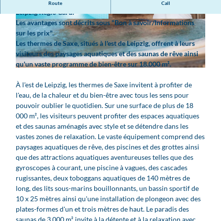
Les thermes de Saxe sont partenaires de la Leipzig Card/
Route
Call
Leipzig Regio Card.
Les avantages sont décrits sous "Bon à savoir/Informations
© www.sachsen-therme.de
© www.sachsen-therme.de
sur les prix".
Les thermes de Saxe, situés à l'est de Leipzig, offrent à leurs
visiteurs des paysages aquatiques et des saunas de rêve ainsi
qu'un vaste programme de bien-être sur 18.000 m².
© www.sachsen-therme.de
À l'est de Leipzig, les thermes de Saxe invitent à profiter de
l'eau, de la chaleur et du bien-être avec tous les sens pour
pouvoir oublier le quotidien. Sur une surface de plus de 18
000 m², les visiteurs peuvent profiter des espaces aquatiques
et des saunas aménagés avec style et se détendre dans les
vastes zones de relaxation. Le vaste équipement comprend des
paysages aquatiques de rêve, des piscines et des grottes ainsi
que des attractions aquatiques aventureuses telles que des
gyroscopes à courant, une piscine à vagues, des cascades
rugissantes, deux toboggans aquatiques de 140 mètres de
long, des lits sous-marins bouillonnants, un bassin sportif de
10 x 25 mètres ainsi qu'une installation de plongeon avec des
plates-formes d'un et trois mètres de haut. Le paradis des
saunas de 3 000 m² invite à la détente et à la relaxation avec