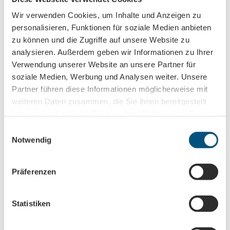
par tous les temps
Wir verwenden Cookies, um Inhalte und Anzeigen zu
personalisieren, Funktionen für soziale Medien anbieten
pour les groupes
zu können und die Zugriffe auf unsere Website zu
analysieren. Außerdem geben wir Informationen zu Ihrer
pour les groupes scolaires
Verwendung unserer Website an unsere Partner für
soziale Medien, Werbung und Analysen weiter. Unsere
pour les visiteurs individuels
Partner führen diese Informationen möglicherweise mit
weiteren Daten zusammen, die Sie ihnen bereitgestellt
haben oder die sie im Rahmen Ihrer Nutzung der Dienste
Adressé aux personnes âgées
gesammelt haben.
E
Directions & Parking facilities
Notwendig
i
n
En tramway : ligne 3 ou 7 jusqu'à Paunsdorf-Center
En bus : ligne 90 jusqu'à Paunsdorf-Center ou ligne 72, 90
w
Präferenzen
jusqu'à Schongauer Straße
i
l
Organization
l
Statistiken
i
Leipzig Tourismus und Marketing GmbH
g