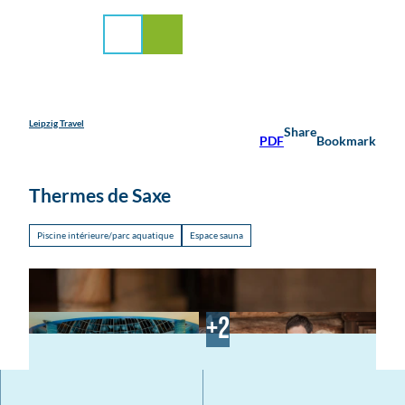
médias
T
o
Search
Menu
c
o
n
t
e
Leipzig Travel
Share
PDF
Bookmark
n
t
Thermes de Saxe
Piscine intérieure/parc aquatique
Espace sauna