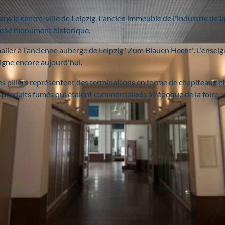
 le centre-ville de Leipzig. L'ancien immeuble de l'industrie de l
classé monument historique.
lier à l'ancienne auberge de Leipzig "Zum Blauen Hecht". L'enseig
igne encore aujourd'hui.
les piliers représentent des terminaisons en forme de chapiteaux e
 produits fumés qui étaient commercialisés à l'époque de la foire.