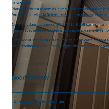
représenté.
Blauer Hecht est le nom d'un immeuble commercial situé dans
fourrure est relié à la Reichsstraße par un passage et est 
Construit dans les années 1911/1912, il doit son nom anima
maison avec un brochet bleu à l'entrée du passage en témo
La façade du bâtiment est revêtue de pierre calcaire, dont 
têtes d'animaux. Ces éléments figuratifs font référence aux
Good to know
Directions & Parking facilities