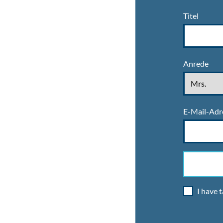
Titel
Anrede
E-Mail-Adr
I have 