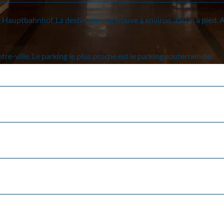
g, Hauptbahnhof. La destination se trouve à environ 350 m à pied. 
tre-ville. Le parking le plus proche est le parking souterrain de