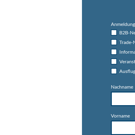
Anmeldung 
B2B-Ne
Trade-N
Informa
Veranst
Ausflug
Nachname
Vorname