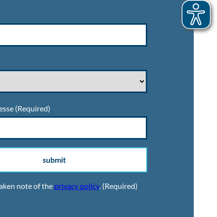
esse
(Required)
submit
taken note of the
privacy policy
.
(Required)