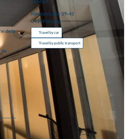
Contact
a
Nikolaistraße 39-45
04109
Leipzig
ne de la
Travel by car
Travel by public transport
t de