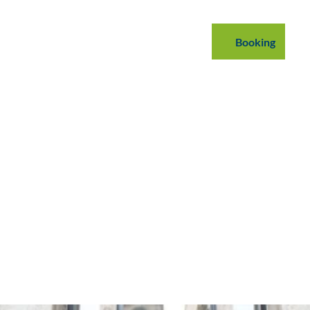
mmodations
B2B
Podcast
Blog
Booking
Search