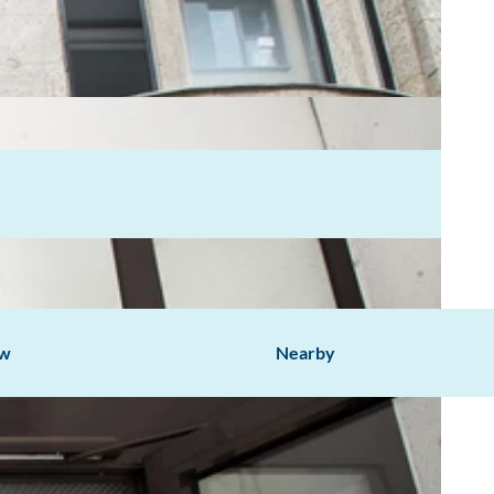
ow
Nearby