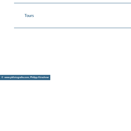
Tours
© www.pkfotografie.com, Philipp Kirschner