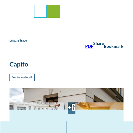
médias
T
o
Search
Menu
c
o
n
t
e
Leipzig Travel
Share
PDF
Bookmark
n
t
Capito
Vente au détail