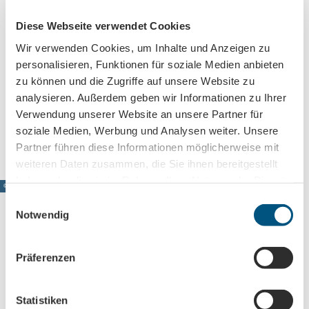
Industriestraße 20
04229
Leipzig
- Schleußig
Diese Webseite verwendet Cookies
+49 341 / 9270701 - 3
Wir verwenden Cookies, um Inhalte und Anzeigen zu
sternschnuppe@capitospiele.de
personalisieren, Funktionen für soziale Medien anbieten
zu können und die Zugriffe auf unsere Website zu
Facebook
Instagram
analysieren. Außerdem geben wir Informationen zu Ihrer
Travel by car
Verwendung unserer Website an unsere Partner für
Travel by public transport
soziale Medien, Werbung und Analysen weiter. Unsere
Partner führen diese Informationen möglicherweise mit
weiteren Daten zusammen, die Sie ihnen bereitgestellt
haben oder die sie im Rahmen Ihrer Nutzung der Dienste
© www.pkfotografie.com, Philipp Kirschner
gesammelt haben.
E
Notwendig
i
n
w
Leipzig directement dans votre boîte mail
Präferenzen
i
Abonnez-vous maintenant à notre newsletter !
l
l
Statistiken