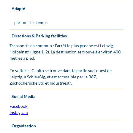
p
v
v
Adapté
i
i
u
t
t
e
par tous les temps
o
r
i
,
i
n
v
Directions & Parking facilities
n
t
u
e
é
Transports en commun : l'arrêt le plus proche est Leipzig,
e
r
Holbeinstr (ligne 1, 2). La destination se trouve à environ 400
e
i
mètres à pied.
x
e
t
u
En voiture : Capito se trouve dans la partie sud-ouest de
é
r
Leipzig, à Schleußig, et est accessible par la B87,
r
e
Zschochersche Str. et Industriestr.
i
e
Social Media
u
r
Facebook
e
Instagram
Organization