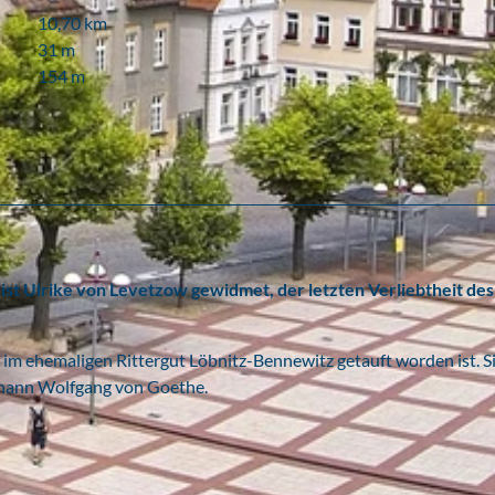
10,70 km
31 m
154 m
t Ulrike von Levetzow gewidmet, der letzten Verliebtheit des
im ehemaligen Rittergut Löbnitz-Bennewitz getauft worden ist. S
 Johann Wolfgang von Goethe.