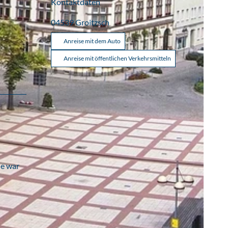
Kontaktdaten
04539
Groitzsch
Anreise mit dem Auto
Anreise mit öffentlichen Verkehrsmitteln
ie war