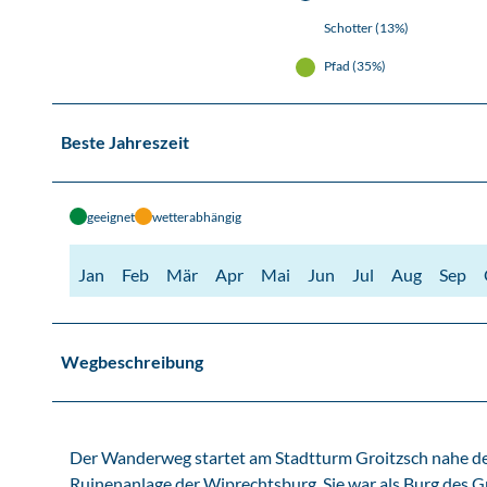
Schotter (13%)
Pfad (35%)
Beste Jahreszeit
geeignet
wetterabhängig
Jan
Feb
Mär
Apr
Mai
Jun
Jul
Aug
Sep
Wegbeschreibung
Der Wanderweg startet am Stadtturm Groitzsch nahe des 
Ruinenanlage der Wiprechtsburg. Sie war als Burg des G