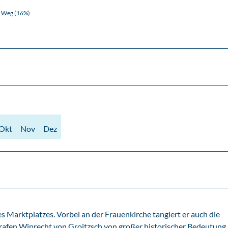
Weg (16%)
Okt
Nov
Dez
Marktplatzes. Vorbei an der Frauenkirche tangiert er auch die
rafen Wiprecht von Groitzsch von großer historischer Bedeutung 