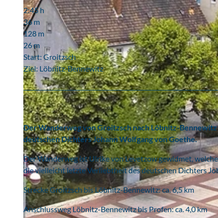
2:45 h
36 m
128 m
26 m
Start: Groitzsch
Ziel: Löbnitz-Bennewitz
Der Wanderweg von Groitzsch nach Löbnitz-Bennewitz is
deutschen Dichters Johann Wolfgang von Goethe.
Der Wanderweg ist Ulrike von Levetzow gewidmet, welche 
die vielleicht letzte Verliebtheit des deutschen Dichters
Strecke Groitzsch bis Löbnitz-Bennewitz: ca. 6,5 km
Anschlussweg Löbnitz-Bennewitz bis Profen: ca. 4,0 km