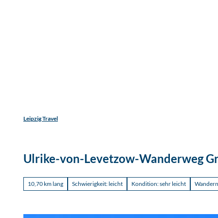
Jetzt
Z
Unterkunftsart
Erwachsene
Kinder
u
m
Entdecken
Erleben
Reisen
I
n
h
a
l
t
Leipzig Travel
Ulrike-von-Levetzow-Wanderweg Gr
10,70 km lang
Schwierigkeit: leicht
Kondition: sehr leicht
Wander