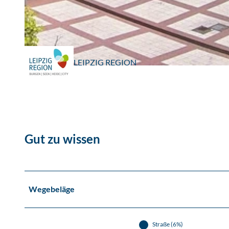
© Christian Hüller, www.christianhueller.de, LEIPZIG REGION, C.Hüller |
CC-BY
LEIPZIG REGION
© TV LN, LEIPZIG REGION
Gut zu wissen
Wegebeläge
Straße (6%)