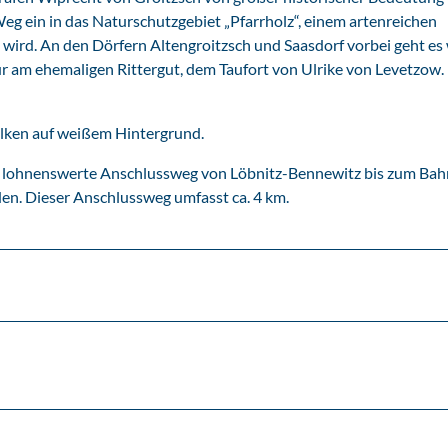
Weg ein in das Naturschutzgebiet „Pfarrholz“, einem artenreichen
ird. An den Dörfern Altengroitzsch und Saasdorf vorbei geht es 
r am ehemaligen Rittergut, dem Taufort von Ulrike von Levetzow.
alken auf weißem Hintergrund.
alls lohnenswerte Anschlussweg von Löbnitz-Bennewitz bis zum Ba
den. Dieser Anschlussweg umfasst ca. 4 km.