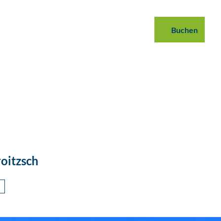
 buchen
B2B
Podcast
Blog
Buchen
Suche
oitzsch
n