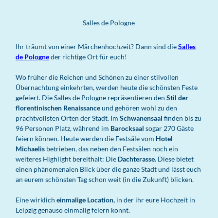
Salles de Pologne
Ihr träumt von einer Märchenhochzeit? Dann sind die
Salles
de Pologne
der richtige Ort für euch!
Wo früher die Reichen und Schönen zu einer stilvollen
Übernachtung einkehrten, werden heute die schönsten Feste
gefeiert. Die Salles de Pologne repräsentieren den
Stil der
florentinischen Renaissance
und gehören wohl zu den
prachtvollsten Orten der Stadt. Im
Schwanensaal
finden bis zu
96 Personen Platz, während im
Barocksaal
sogar 270 Gäste
feiern können. Heute werden die Festsäle vom
Hotel
Michaelis
betrieben, das neben den Festsälen noch ein
weiteres Highlight bereithält: Die
Dachterasse.
Diese bietet
einen phänomenalen Blick über die ganze Stadt und lässt euch
an eurem schönsten Tag schon weit (in die Zukunft) blicken.
Eine wirklich
einmalige Location,
in der ihr eure Hochzeit in
Leipzig genauso einmalig feiern könnt.