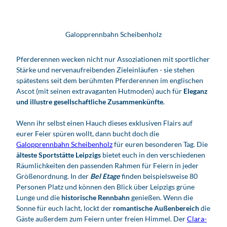
Galopprennbahn Scheibenholz
Pferderennen wecken nicht nur Assoziationen mit sportlicher
Stärke und nervenaufreibenden Zieleinläufen - sie stehen
spätestens seit dem berühmten Pferderennen im englischen
Ascot (mit seinen extravaganten Hutmoden) auch für
Eleganz
und illustre gesellschaftliche Zusammenkünfte
.
Wenn ihr selbst einen Hauch dieses exklusiven Flairs auf
eurer Feier spüren wollt, dann bucht doch die
Galopprennbahn Scheibenholz
für euren besonderen Tag. Die
älteste Sportstätte Leipzigs
bietet euch in den verschiedenen
Räumlichkeiten den passenden Rahmen für Feiern in jeder
Größenordnung. In der
Bel Etage
finden beispielsweise 80
Personen Platz und können den Blick über Leipzigs grüne
Lunge und die
historische Rennbahn
genießen. Wenn die
Sonne für euch lacht, lockt der
romantische Außenbereich
die
Gäste außerdem zum Feiern unter freien Himmel. Der
Clara-