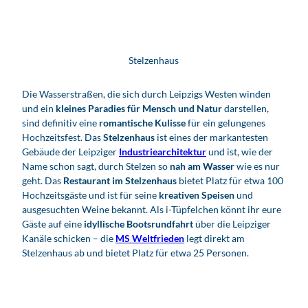
Stelzenhaus
Die Wasserstraßen, die sich durch Leipzigs Westen winden
und ein
kleines Paradies für Mensch und Natur
darstellen,
sind definitiv eine
romantische Kulisse
für ein gelungenes
Hochzeitsfest. Das
Stelzenhaus
ist eines der markantesten
Gebäude der Leipziger
Industriearchitektur
und ist, wie der
Name schon sagt, durch Stelzen so
nah am Wasser
wie es nur
geht. Das
Restaurant im Stelzenhaus
bietet Platz für etwa 100
Hochzeitsgäste und ist für seine
kreativen Speisen
und
ausgesuchten Weine bekannt. Als i-Tüpfelchen könnt ihr eure
Gäste auf eine
idyllische Bootsrundfahrt
über die Leipziger
Kanäle schicken – die
MS Weltfrieden
legt direkt am
Stelzenhaus ab und bietet Platz für etwa 25 Personen.