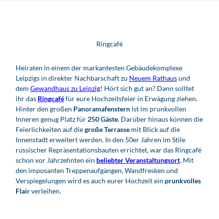
Ringcafé
Heiraten in einem der markantesten Gebäudekomplexe
Leipzigs in direkter Nachbarschaft zu
Neuem Rathaus
und
dem
Gewandhaus zu Leipzig
! Hört sich gut an? Dann solltet
ihr das
Ringcafé
für eure Hochzeitsfeier in Erwägung ziehen.
Hinter den großen
Panoramafenstern
ist im prunkvollen
Inneren genug Platz für
250 Gäste
. Darüber hinaus können die
Feierlichkeiten auf die
große
Terrasse
mit Blick auf die
Innenstadt erweitert werden. In den 50er Jahren im Stile
russischer Repräsentationsbauten errichtet, war das Ringcafé
schon vor Jahrzehnten ein
beliebter Veranstaltungsort
. Mit
den imposanten Treppenaufgängen, Wandfresken und
Verspiegelungen wird es auch eurer Hochzeit ein
prunkvolles
Flair
verleihen.