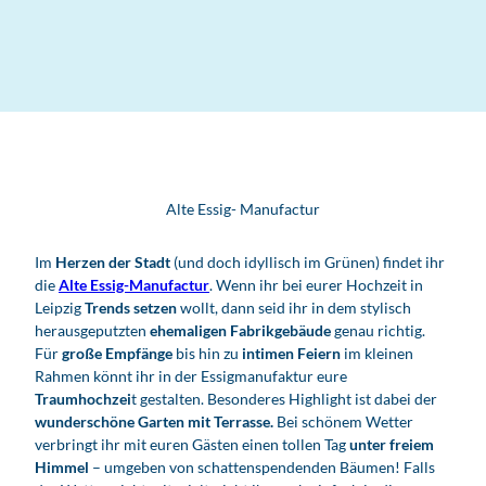
Alte Essig- Manufactur
Im
Herzen der Stadt
(und doch idyllisch im Grünen) findet ihr
die
Alte Essig-Manufactur
. Wenn ihr bei eurer Hochzeit in
Leipzig
Trends setzen
wollt, dann seid ihr in dem stylisch
herausgeputzten
ehemaligen Fabrikgebäude
genau richtig.
Für
große Empfänge
bis hin zu
intimen Feiern
im kleinen
Rahmen könnt ihr in der Essigmanufaktur eure
Traumhochzei
t gestalten. Besonderes Highlight ist dabei der
wunderschöne Garten mit Terrasse.
Bei schönem Wetter
verbringt ihr mit euren Gästen einen tollen Tag
unter freiem
Himmel
– umgeben von schattenspendenden Bäumen! Falls