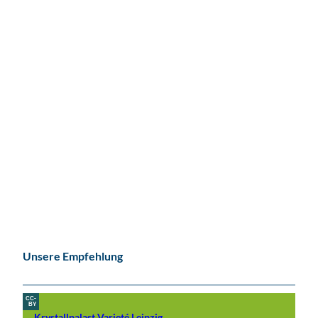
Unsere Empfehlung
CC-
BY
Krystallpalast Varieté Leipzig