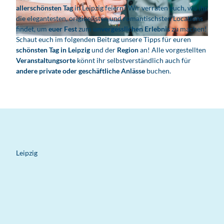
allerschönsten Tag
in Leipzig feiern? Wir verraten euch, wo ihr
die elegantesten, originellsten und romantischsten Locations
findet, um
euer Fest
zum
unvergesslichen Erlebnis
zu machen!
Schaut euch im folgenden Beitrag unsere Tipps für euren
© www.tomwilliger.de, Tom Williger
schönsten Tag in Leipzig
und der
Region
an! Alle vorgestellten
Veranstaltungsorte
könnt ihr selbstverständlich auch für
andere private oder geschäftliche Anlässe
buchen.
Leipzig