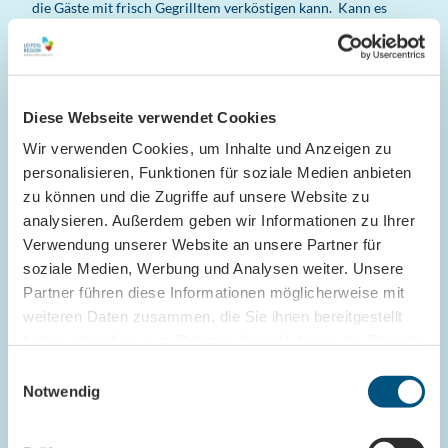
die Gäste mit frisch Gegrilltem verköstigen kann. Kann es
eine schönere Kulisse für euren besonderen Tag geben, als die
Skyline von Leipzig
?
Diese Webseite verwendet Cookies
Wir verwenden Cookies, um Inhalte und Anzeigen zu
personalisieren, Funktionen für soziale Medien anbieten
zu können und die Zugriffe auf unsere Website zu
analysieren. Außerdem geben wir Informationen zu Ihrer
Verwendung unserer Website an unsere Partner für
soziale Medien, Werbung und Analysen weiter. Unsere
Partner führen diese Informationen möglicherweise mit
weiteren Daten zusammen, die Sie ihnen bereitgestellt
haben oder die sie im Rahmen Ihrer Nutzung der Dienste
gesammelt haben.
E
Notwendig
i
n
w