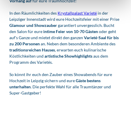
Vorhang auf
für eure Traumhochzeit!
In den Räumlichkeiten des
Krystallpalast Varieté
in der
Leipziger Innenstadt wird eure Hochzeitsfeier mit einer Prise
Glamour und Showzauber
garantiert unvergesslich. Bucht
den Salon für eure
intime Feier von 10-70 Gästen
oder geht
auf's Ganze und mietet direkt den ganzen
Varieté-Saal für bis
zu 200 Personen
an. Neben dem besonderen Ambiente des
traditionsreichen Hauses
, erwarten euch kulinarische
Köstlichkeiten und
artistische Showhighlights
aus dem
Programm des Varietés.
So könnt ihr euch den Zauber eines Showabends für eure
Hochzeit in Leipzig sichern und eure
Gäste bestens
unterhalten
. Die perfekte Wahl für alle Traumtänzer und
Super-Gastgeber!