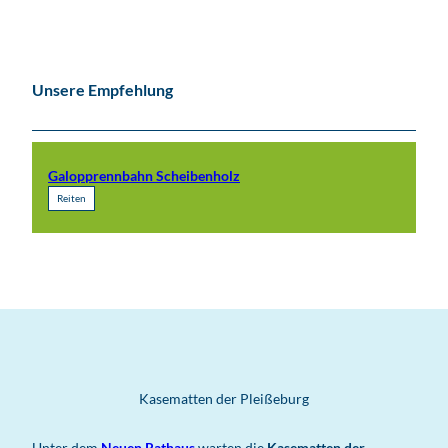
Unsere Empfehlung
Galopprennbahn Scheibenholz
Reiten
Kasematten der Pleißeburg
Unter dem
Neuen Rathaus
warten die
Kasematten der