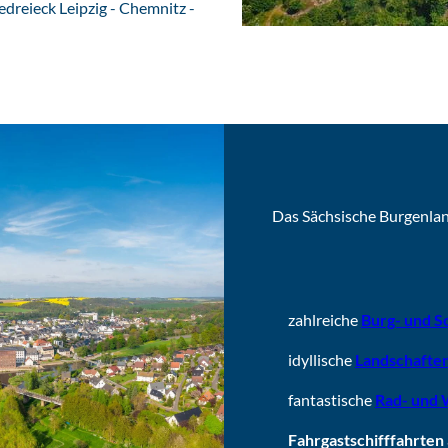
dreieck Leipzig - Chemnitz -
Das Sächsische Burgenla
zahlreiche
Burg- und 
idyllische
Landschafte
fantastische
Rad- und
Fahrgastschifffahrten