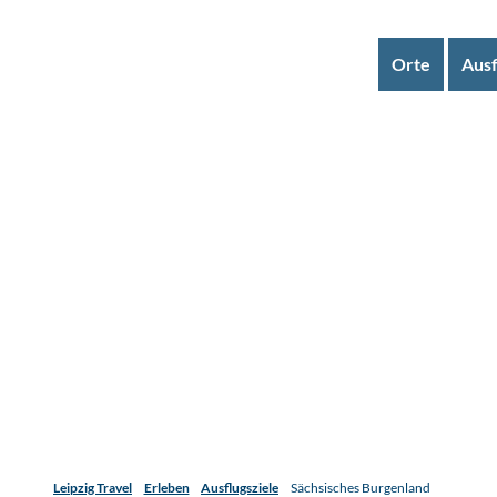
Orte
Ausf
Leipzig Travel
Erleben
Ausflugsziele
Sächsisches Burgenland