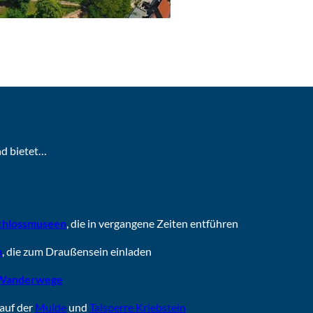
d
e
o
a
b
nd bietet…
s
p
Schlossmuseen
, die in vergangene Zeiten entführen
i
n
, die zum Draußensein einladen
e
 Wanderwege
auf der
Mulde
und
Talsperre Kriebstein