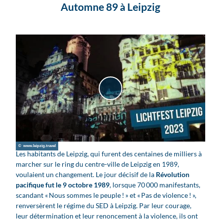
Automne 89 à Leipzig
P
l
a
y
v
© www.leipzig.travel
i
Les habitants de Leipzig, qui furent des centaines de milliers à
d
marcher sur le ring du centre-ville de Leipzig en 1989,
e
voulaient un changement. Le jour décisif de la
Révolution
pacifique fut le 9 octobre 1989
, lorsque 70 000 manifestants,
o
scandant « Nous sommes le peuple ! » et « Pas de violence ! »,
renversèrent le régime du SED à Leipzig. Par leur courage,
leur détermination et leur renoncement à la violence, ils ont