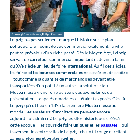
© www.pkfotografie.com, Philipp Kirschner
Leipzig n’a pas seulement marqué l’histoire sur le plan
politique. D’un point de vue commercial également, la ville
peut se prévaloir d’un riche passé. Dès le Moyen Âge, Leipzig
servait de
carrefour commercial important
et devint à la fin
du XVe siècle un
lieu de foire international
. Au fil des siècles,
les
foires et les bourses commerciales
ne cessèrent de croître
– tout comme la quantité de marchandises devant être
transportées d’un point à un autre. La solution : la «
Mustermesse », une foire où seuls des exemplaires de
présentation – appelés « modèles » – étaient exposés. C’est à
Leipzig qu’eut lieu en 1895 la première
Mustermesse
au
monde. Les amateurs d’architecture peuvent encore
aujourd’hui admirer à Leipzig les sites historiques créés à
cette époque – les
cours de foire uniques et les
passages
– qui
traversent le centre-ville de Leipzig tels un fil rouge et relient
zones piétonnes et petites ruelles.