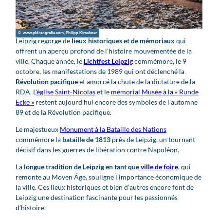
y
v
i
© www.pkfotografie.com, Philipp Kirschner
d
Leipzig regorge de
lieux historiques et de mémoriaux
qui
e
offrent un aperçu profond de l’histoire mouvementée de la
ville. Chaque année, le
Lichtfest Leipzig
commémore, le 9
o
octobre, les manifestations de 1989 qui ont déclenché la
Révolution pacifique
et amorcé la chute de la dictature de la
RDA. L’
église Saint-Nicolas
et le
mémorial Musée à la « Runde
Ecke »
restent aujourd’hui encore des symboles de l’automne
89 et de la Révolution pacifique.
Le majestueux
Monument à la Bataille des Nations
commémore la
bataille de 1813
près de Leipzig, un tournant
décisif dans les guerres de libération contre Napoléon.
La
longue tradition de Leipzig en tant que
ville de foire
, qui
remonte au Moyen Âge, souligne l’importance économique de
la ville. Ces lieux historiques et bien d’autres encore font de
Leipzig une destination fascinante pour les passionnés
d’histoire.