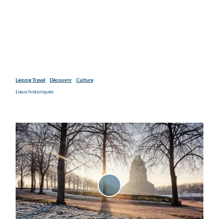
Leipzig Travel
Découvrir
Culture
Lieux historiques
P
l
a