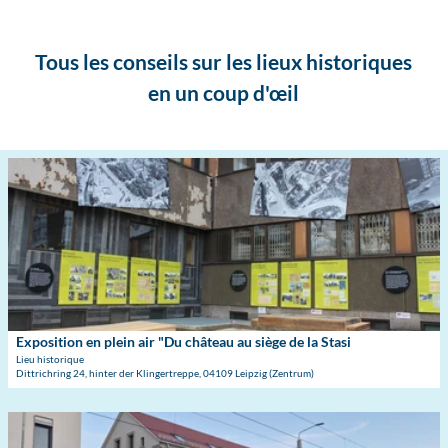
hilipp
Kirsc
hner
Visites & expériences
Visites guidées, excursions et bien plus encore !
Tous les conseils sur les lieux historiques
en un coup d'œil
O
p
e
n
d
e
t
a
i
Exposition en plein air "Du château au siège de la Stasi
© GMRE
l
Lieu historique
Dittrichring 24, hinter der Klingertreppe, 04109 Leipzig (Zentrum)
p
a
g
O
e
p