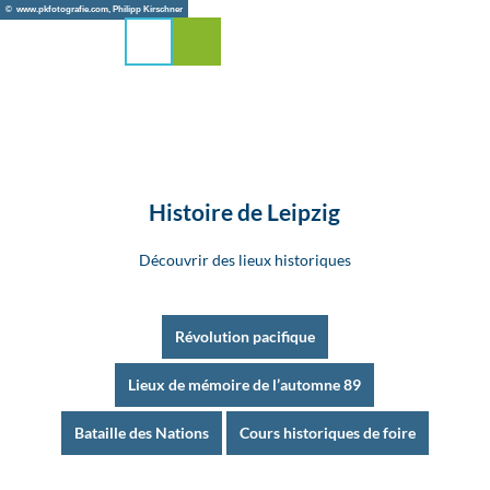
T
© www.pkfotografie.com, Philipp Kirschner
o
Search
Menu
c
o
n
t
e
n
t
Histoire de Leipzig
Découvrir des lieux historiques
Révolution pacifique
Lieux de mémoire de l’automne 89
Bataille des Nations
Cours historiques de foire