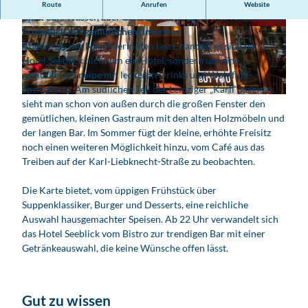
Im Hotel Seeblick gibt es zwar weder Gästezimmer, noch
Route
Anrufen
Website
Blick aufs Wasser, aber dafür leckeres Essen und fantastisches
Frühstück mit gemütlichem Interieur.
© www.pkfotografie.com, Philipp Kirschner |
© www.pkfotografie.com, Philipp Kirschner |
CC-BY
CC-BY
Anders als der Name vermuten lässt, handelt es sich beim
Hotel Seeblick nicht um ein Hotel, sondern um eine
gemütliche Kneipe mit leckeren Drinks und Wohlfühl-
Speisekarte. Am südlichen Teil der Leipziger „Karli“ gelegen,
© www.pkfotografie.com, Philipp Kirschner | KI-optimiert |
CC-BY
sieht man schon von außen durch die großen Fenster den
gemütlichen, kleinen Gastraum mit den alten Holzmöbeln und
der langen Bar. Im Sommer fügt der kleine, erhöhte Freisitz
noch einen weiteren Möglichkeit hinzu, vom Café aus das
Treiben auf der Karl-Liebknecht-Straße zu beobachten.
Die Karte bietet, vom üppigen Frühstück über
Suppenklassiker, Burger und Desserts, eine reichliche
Auswahl hausgemachter Speisen. Ab 22 Uhr verwandelt sich
das Hotel Seeblick vom Bistro zur trendigen Bar mit einer
Getränkeauswahl, die keine Wünsche offen lässt.
Gut zu wissen