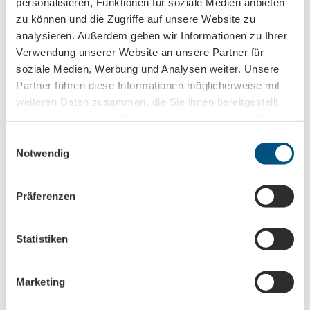
personalisieren, Funktionen für soziale Medien anbieten
Social Media
zu können und die Zugriffe auf unsere Website zu
Facebook
analysieren. Außerdem geben wir Informationen zu Ihrer
Instagram
Verwendung unserer Website an unsere Partner für
soziale Medien, Werbung und Analysen weiter. Unsere
Organisation
Partner führen diese Informationen möglicherweise mit
Leipzig Tourismus und Marketing GmbH
weiteren Daten zusammen, die Sie ihnen bereitgestellt
haben oder die sie im Rahmen Ihrer Nutzung der Dienste
Lizenz (Stammdaten)
gesammelt haben.
E
Leipzig Tourismus und Marketing GmbH
Notwendig
i
n
w
Präferenzen
i
l
l
Statistiken
i
In der Nähe
Auf der Karte anschauen
g
Marketing
u
n