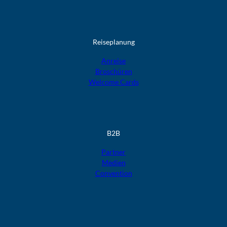
Reiseplanung
Anreise
Broschüren
Welcome Cards​​​​​​​
B2B
Partner
Medien
Convention
F
F
F
F
F
o
o
o
o
o