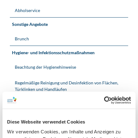
Abholservice
Sonstige Angebote
Brunch
Hygiene- und Infektionsschutzmaßnahmen
Beachtung der Hygienehinweise
Regelmäßige Reinigung und Desinfektion von Flächen,
Türklinken und Handläufen
Anreise & Parken
Wenige Gehminuten entfernt von den Haltestellen "HTWK"
und "Steinstraße".
Diese Webseite verwendet Cookies
https://www.l.de/verkehrsbetriebe/
Wir verwenden Cookies, um Inhalte und Anzeigen zu