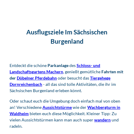
Ausflugsziele Im Sächsischen
Burgenland
Entdeckt die schöne
Parkanlage
des
Schloss- und
Landschaftsgartens Machern
, genießt gemütliche
Fahrten mit
der
Döbelner Pferdebahn
oder besucht das
Tiergehege
Dornreichenbach
- all das sind tolle Aktivitäten, die ihr im
Sächsischen Burgenland erleben könnt.
Oder schaut euch die Umgebung doch einfach mal von oben
an! Verschiedene
Aussichtstürme
wie der
Wachbergturm in
Waldheim
bieten euch diese Möglichkeit. Kleiner Tipp: Zu
vielen Aussichtstürmen kann man auch super
wandern
und
radeln.