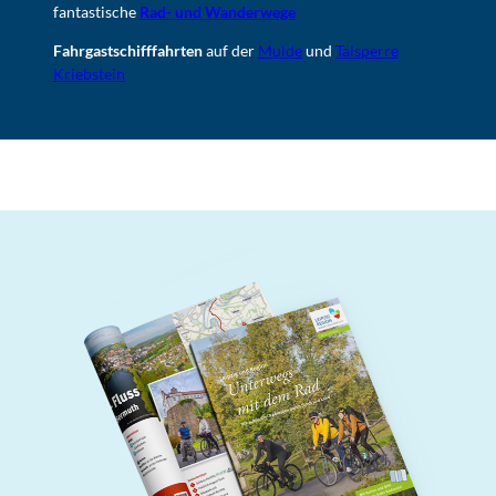
fantastische
Rad- und Wanderwege
Fahrgastschifffahrten
auf der
Mulde
und
Talsperre
Kriebstein