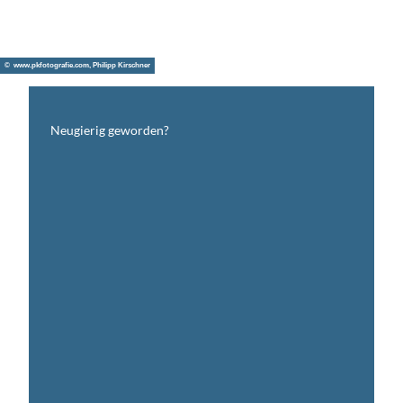
© www.pkfotografie.com, Philipp Kirschner
Neugierig geworden?