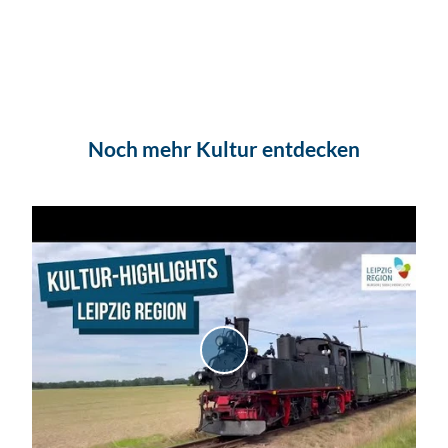
Noch mehr Kultur entdecken
V
i
d
e