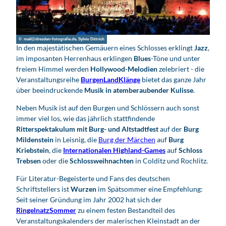
© mail@dresden-fotografie.de, Sylvio Dittrich
In den majestätischen Gemäuern eines Schlosses erklingt
Jazz
,
im imposanten Herrenhaus erklingen
Blues
-Töne und unter
freiem Himmel werden
Hollywood-Melodien
zelebriert - die
Veranstaltungsreihe
BurgenLandKlänge
bietet das ganze Jahr
über beeindruckende
Musik in atemberaubender Kulisse
.
Neben Musik ist auf den Burgen und Schlössern auch sonst
immer viel los, wie das jährlich stattfindende
Ritterspektakulum mit Burg- und Altstadtfest
auf der
Burg
Mildenstein
in Leisnig, die
Burg der Märchen
auf
Burg
Kriebstein
,
die
Internationalen Highland-Games
auf
Schloss
Trebsen
oder die
Schlossweihnachten
in Colditz und Rochlitz.
Für Literatur-Begeisterte und Fans des deutschen
Schriftstellers ist
Wurzen
im Spätsommer eine Empfehlung:
Seit seiner Gründung im Jahr 2002 hat sich der
RingelnatzSommer
zu einem festen Bestandteil des
Veranstaltungskalenders der malerischen Kleinstadt an der