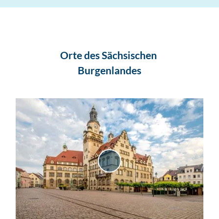
Orte des Sächsischen
Burgenlandes
V
i
d
e
o