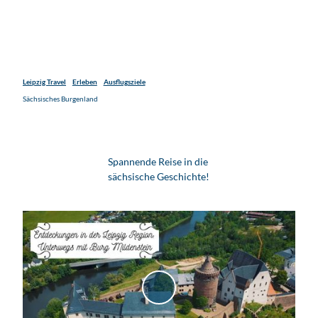
Leipzig Travel
Erleben
Ausflugsziele
Sächsisches Burgenland
Spannende Reise in die
sächsische Geschichte!
V
i