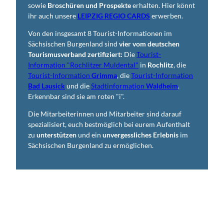
sowie
Broschüren und Prospekte
erhalten. Hier könnt
ihr auch unsere
LEIPZIG REGIO CARDS
erwerben.
Von den insgesamt 8 Tourist-Informationen im
Sächsischen Burgenland sind
vier vom deutschen
Tourismusverband zertifiziert:
Die
Tourist-
Information "Rochlitzer Muldental"
in
Rochlitz
, die
Tourist-Information
Grimma
, die
Tourist-Information
Bad Lausick
und die
Stadtinformation
Waldheim
.
Erkennbar sind sie am roten "i".
Die Mitarbeiterinnen und Mitarbeiter sind darauf
spezialisiert, euch bestmöglich bei eurem Aufenthalt
zu
unterstützen
und ein
unvergessliches Erlebnis
im
Sächsischen Burgenland zu ermöglichen.