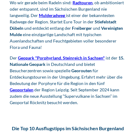
Wo wir gerade beim Radeln sind:
Radtouren
, ob ambitioniert
oder entspannt, sind im Sächsischen Burgenland nie
langweilig. Der
Mulderadweg
ist einer der bekanntesten
Radwege der Region. Startet Eure Tour in der
Stiefelstadt
Döbeln
und entdeckt entlang der
Freiberger
und
Vereinigten
Mulde
eine einzigartige Landschaft mit typischen
Auenlandschaften und Feuchtgebieten voller besonderer
Flora und Fauna!
Der
Geopark "Porphyrland. Steinreich in Sachsen"
ist der
15.
Nationale Geopark
in Deutschland und bietet
Besucherzentren sowie spezielle
Georouten
für
Entdeckungstouren in der Umgebung. Erfahrt mehr über die
Bedeutung der Porphyre für die Region in den fünf
Geoportalen
der Region Leipzig. Seit September 2024 kann
zudem die neue Ausstellung “Supervulkane in Sachsen” im
Geoportal Röcknitz besucht werden.
Die Top 10 Ausflugstipps im Sächsischen Burgenland