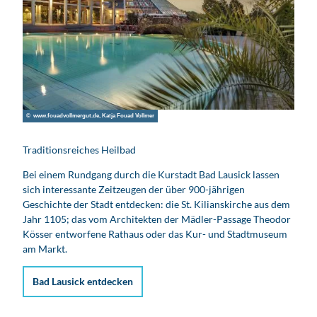
© www.fouadvollmergut.de, Katja Fouad Vollmer
© Günt
Traditionsreiches Heilbad
Geme
Bei einem Rundgang durch die Kurstadt Bad Lausick lassen
Benne
sich interessante Zeitzeugen der über 900-jährigen
Vor 
Geschichte der Stadt entdecken: die St. Kilianskirche aus dem
Bono 
Jahr 1105; das vom Architekten der Mädler-Passage Theodor
an, 
Kösser entworfene Rathaus oder das Kur- und Stadtmuseum
Ansie
am Markt.
Be
Bad Lausick entdecken