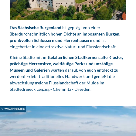
d
e
o
a
Das
Sächsische Burgenland
ist geprägt von einer
b
überdurchschnittlich hohen Dichte an
imposanten Burgen,
s
prunkvollen Schlössern und Herrenhäusern
und ist
eingebettet in eine attraktive Natur- und Flusslandschaft.
p
i
Kleine Städte mit
mittelalterlichen Stadtkernen, alte Klöster,
e
prächtige Herrensitze, weitläufige Parks und unzählige
l
Museen und Galerien
warten darauf, von euch entdeckt zu
e
werden! Erlebt traditionelles Handwerk und genießt die
abwechslungsreiche Flusslandschaft der Mulde im
n
Städtedreieck Leipzig - Chemnitz - Dresden.
© www.luftflug.com