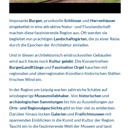
o
a
b
Imposante
Burgen
, prunkvolle
Schlösser
und
Herrenhäuser
s
eingebettet in eine attraktive Natur- und Flusslandschaft
p
machen diese faszinierende Region aus. Oft werden sie
i
begleitet von prächtigen
Landschaftsgärten
, die zu einer Reise
e
durch die Epochen der Architektur einladen.
l
Und in diesen architektonisch eindrucksvollen Gebäuden
e
wird auch heute noch
Kultur gelebt
: Die Konzertreihen
n
BurgenLandKlänge
und
Faszination Orgel
hauchen mit
regionalen und überregionalen Künstlern historischen Stätten
frischen Wind ein.
In der Region um Leipzig warten zahlreiche Schätze auf
wissbegierige
Museumsliebhaber
. Von
historischen
und
archäologischen Sammlungen
bis hin zu Ausstellungen zur
Orts- und Regionalgeschichte
gibt es hier viel zu entdecken.
Darüber hinaus locken
Galerien
und
Freilichtmuseen
mit
spannenden Einblicken in die Kunst und Kultur der Region.
Taucht ein in die faszinierende Welt der Museen und lasst