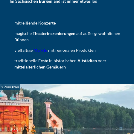
Im Sächsischen Burgenland ist immer etwas los
mitreißende
Konzerte
magische
Theaterinszenierungen
auf außergewöhnlichen
Bühnen
vielfältige
Märkte
mit regionalen Produkten
traditionelle
Feste
in historischen
Altstädten
oder
mittelalterlichen Gemäuern
© André Braun