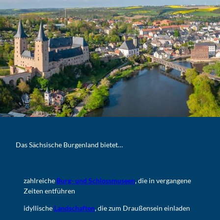
Das Sächsische Burgenland bietet…
zahlreiche
Burg- und Schlossmuseen
, die in vergangene
Zeiten entführen
idyllische
Landschaften
, die zum Draußensein einladen