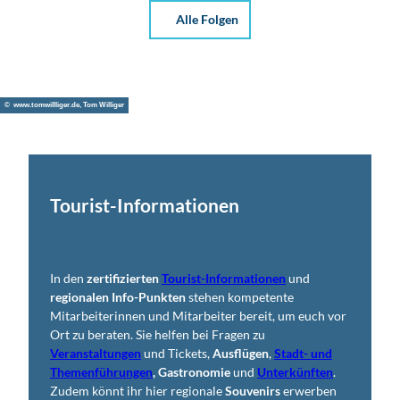
Alle Folgen
© www.tomwillliger.de, Tom Williger
Tourist-Informationen
In den
zertifizierten
Tourist-Informationen
und
regionalen Info-Punkten
stehen kompetente
Mitarbeiterinnen und Mitarbeiter bereit, um euch vor
Ort zu beraten. Sie helfen bei Fragen zu
Veranstaltungen
und Tickets,
Ausflügen
,
Stadt- und
Themenführungen
,
Gastronomie
und
Unterkünften
.
Zudem könnt ihr hier regionale
Souvenirs
erwerben