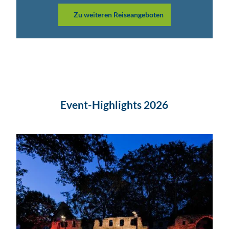
© ww
w.to
Zu weiteren Reiseangeboten
mwilli
ger.d
e, To
m Wil
liger
Aktiv in
der
LEIPZIG
REGION –
Radfahren
an der
Event-Highlights 2026
Mulde