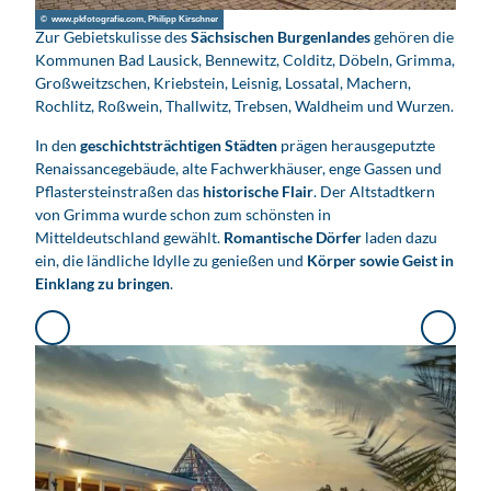
a
© www.pkfotografie.com, Philipp Kirschner
b
Zur Gebietskulisse des
Sächsischen Burgenlandes
gehören die
s
Kommunen Bad Lausick, Bennewitz, Colditz, Döbeln, Grimma,
Großweitzschen, Kriebstein, Leisnig, Lossatal, Machern,
p
Rochlitz, Roßwein, Thallwitz, Trebsen, Waldheim und Wurzen.
i
e
In den
geschichtsträchtigen Städten
prägen herausgeputzte
l
Renaissancegebäude, alte Fachwerkhäuser, enge Gassen und
e
Pflastersteinstraßen das
historische Flair
. Der Altstadtkern
von Grimma wurde schon zum schönsten in
n
Mitteldeutschland gewählt.
Romantische Dörfer
laden dazu
ein, die ländliche Idylle zu genießen und
Körper sowie Geist in
Einklang zu bringen
.