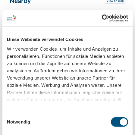
Nearby
View on map
Event
Place of interest
Diese Webseite verwendet Cookies
Wir verwenden Cookies, um Inhalte und Anzeigen zu
Tours
personalisieren, Funktionen für soziale Medien anbieten
zu können und die Zugriffe auf unsere Website zu
analysieren. Außerdem geben wir Informationen zu Ihrer
Verwendung unserer Website an unsere Partner für
Tenant/Operator
soziale Medien, Werbung und Analysen weiter. Unsere
Partner führen diese Informationen möglicherweise mit
Katharinenstraße 6-8
04109
Leipzig
weiteren Daten zusammen, die Sie ihnen bereitgestellt
haben oder die sie im Rahmen Ihrer Nutzung der Dienste
+49 341 / 9625939 - 5
gesammelt haben.
E
Travel by car
Notwendig
i
Travel by public transport
n