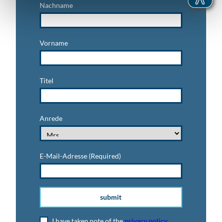
Nachname
Vorname
Titel
Anrede
E-Mail-Adresse
(Required)
submit
I have taken note of the
privacy policy
.