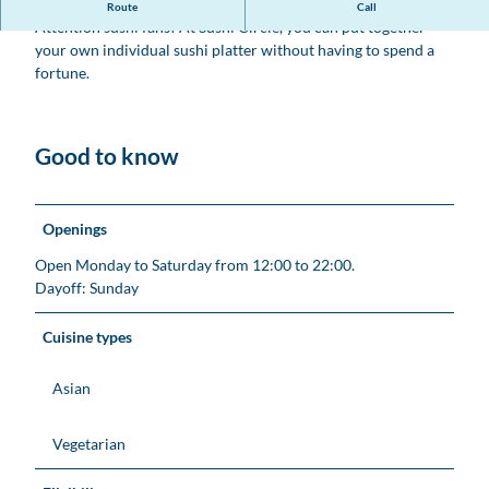
A huge selection of sushi creations!
Route
Call
Attention sushi fans! At Sushi Circle, you can put together
your own individual sushi platter without having to spend a
fortune.
Good to know
Openings
Open Monday to Saturday from 12:00 to 22:00.
Dayoff: Sunday
Cuisine types
Asian
Vegetarian